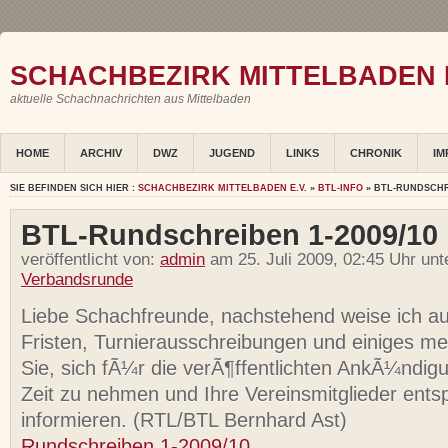
SCHACHBEZIRK MITTELBADEN E
aktuelle Schachnachrichten aus Mittelbaden
HOME
ARCHIV
DWZ
JUGEND
LINKS
CHRONIK
IM
SIE BEFINDEN SICH HIER :
SCHACHBEZIRK MITTELBADEN E.V.
»
BTL-INFO
» BTL-RUNDSCHRE
BTL-Rundschreiben 1-2009/10
veröffentlicht von:
admin
am 25. Juli 2009, 02:45 Uhr un
Verbandsrunde
Liebe Schachfreunde, nachstehend weise ich auf
Fristen, Turnierausschreibungen und einiges mehr
Sie, sich fÃ¼r die verÃ¶ffentlichten AnkÃ¼ndi
Zeit zu nehmen und Ihre Vereinsmitglieder ent
informieren. (RTL/BTL Bernhard Ast)
Rundschreiben 1-2009/10