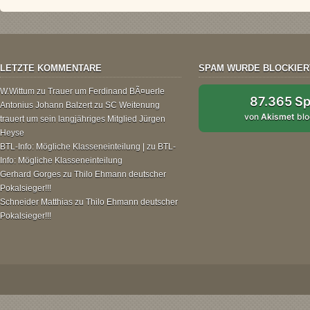
LETZTE KOMMENTARE
SPAM WURDE BLOCKIER
W.Wittum
zu
Trauer um Ferdinand BÃ¤uerle
87.365 S
Antonius Johann Balzert
zu
SC Weitenung
von
Akismet
blo
trauert um sein langjähriges Mitglied Jürgen
Heyse
BTL-Info: Mögliche Klasseneinteilung |
zu
BTL-
Info: Mögliche Klasseneinteilung
Gerhard Gorges
zu
Thilo Ehmann deutscher
Pokalsieger!!!
Schneider Matthias
zu
Thilo Ehmann deutscher
Pokalsieger!!!