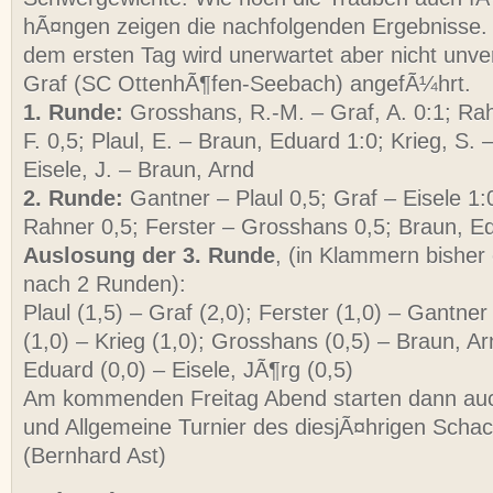
hÃ¤ngen zeigen die nachfolgenden Ergebnisse. 
dem ersten Tag wird unerwartet aber nicht unve
Graf (SC OttenhÃ¶fen-Seebach) angefÃ¼hrt.
1. Runde:
Grosshans, R.-M. – Graf, A. 0:1; Rah
F. 0,5; Plaul, E. – Braun, Eduard 1:0; Krieg, S. 
Eisele, J. – Braun, Arnd
2. Runde:
Gantner – Plaul 0,5; Graf – Eisele 1:
Rahner 0,5; Ferster – Grosshans 0,5; Braun, Ed
Auslosung der 3. Runde
, (in Klammern bisher 
nach 2 Runden):
Plaul (1,5) – Graf (2,0); Ferster (1,0) – Gantner
(1,0) – Krieg (1,0); Grosshans (0,5) – Braun, Ar
Eduard (0,0) – Eisele, JÃ¶rg (0,5)
Am kommenden Freitag Abend starten dann au
und Allgemeine Turnier des diesjÃ¤hrigen Scha
(Bernhard Ast)