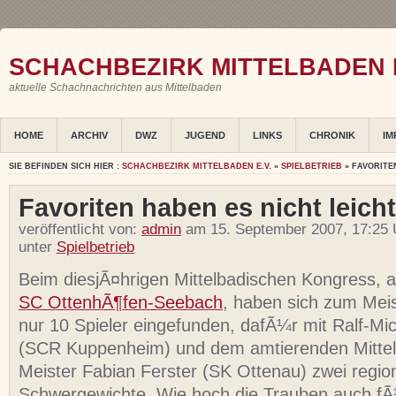
SCHACHBEZIRK MITTELBADEN E
aktuelle Schachnachrichten aus Mittelbaden
HOME
ARCHIV
DWZ
JUGEND
LINKS
CHRONIK
IM
SIE BEFINDEN SICH HIER :
SCHACHBEZIRK MITTELBADEN E.V.
»
SPIELBETRIEB
» FAVORITE
Favoriten haben es nicht leich
veröffentlicht von:
admin
am 15. September 2007, 17:25 
unter
Spielbetrieb
Beim diesjÃ¤hrigen Mittelbadischen Kongress, 
SC OttenhÃ¶fen-Seebach
, haben sich zum Meist
nur 10 Spieler eingefunden, dafÃ¼r mit Ralf-M
(SCR Kuppenheim) und dem amtierenden Mitte
Meister Fabian Ferster (SK Ottenau) zwei regi
Schwergewichte. Wie hoch die Trauben auch fÃ¼