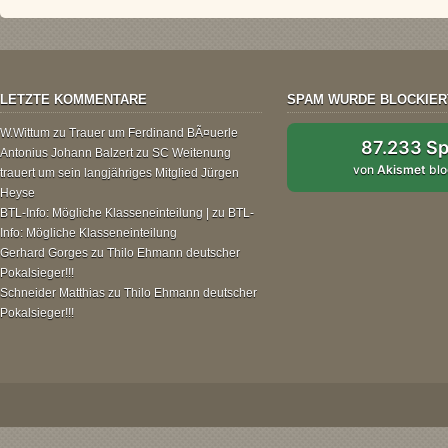
LETZTE KOMMENTARE
SPAM WURDE BLOCKIER
W.Wittum
zu
Trauer um Ferdinand BÃ¤uerle
87.233 S
Antonius Johann Balzert
zu
SC Weitenung
von
Akismet
blo
trauert um sein langjähriges Mitglied Jürgen
Heyse
BTL-Info: Mögliche Klasseneinteilung |
zu
BTL-
Info: Mögliche Klasseneinteilung
Gerhard Gorges
zu
Thilo Ehmann deutscher
Pokalsieger!!!
Schneider Matthias
zu
Thilo Ehmann deutscher
Pokalsieger!!!