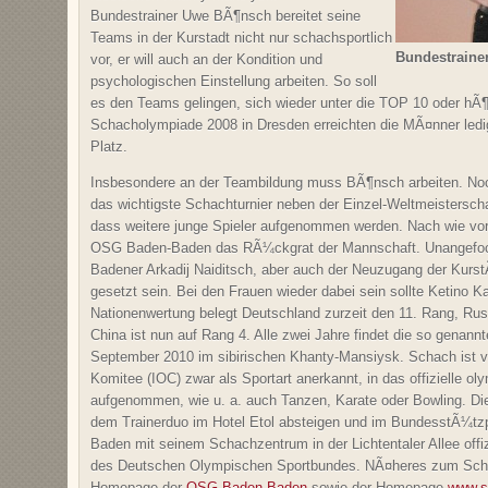
Bundestrainer Uwe BÃ¶nsch bereitet seine
Teams in der Kurstadt nicht nur schachsportlich
Bundestraine
vor, er will auch an der Kondition und
psychologischen Einstellung arbeiten. So soll
es den Teams gelingen, sich wieder unter die TOP 10 oder hÃ¶h
Schacholympiade 2008 in Dresden erreichten die MÃ¤nner ledig
Platz.
Insbesondere an der Teambildung muss BÃ¶nsch arbeiten. No
das wichtigste Schachturnier neben der Einzel-Weltmeisterschaft
dass weitere junge Spieler aufgenommen werden. Nach wie vor 
OSG Baden-Baden das RÃ¼ckgrat der Mannschaft. Unangefoc
Badener Arkadij Naiditsch, aber auch der Neuzugang der Kurs
gesetzt sein. Bei den Frauen wieder dabei sein sollte Ketino K
Nationenwertung belegt Deutschland zurzeit den 11. Rang, Rus
China ist nun auf Rang 4. Alle zwei Jahre findet die so genann
September 2010 im sibirischen Khanty-Mansiysk. Schach ist 
Komitee (IOC) zwar als Sportart anerkannt, in das offizielle 
aufgenommen, wie u. a. auch Tanzen, Karate oder Bowling. D
dem Trainerduo im Hotel Etol absteigen und im BundesstÃ¼tzpu
Baden mit seinem Schachzentrum in der Lichtentaler Allee off
des Deutschen Olympischen Sportbundes. NÃ¤heres zum Schac
Homepage der
OSG Baden-Baden
sowie der Homepage
www.s