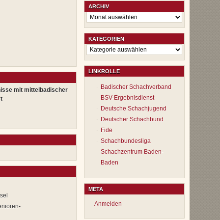
ARCHIV
Archiv
KATEGORIEN
Kategorien
LINKROLLE
Badischer Schachverband
isse mit mittelbadischer
BSV-Ergebnisdienst
t
Deutsche Schachjugend
Deutscher Schachbund
Fide
Schachbundesliga
Schachzentrum Baden-
Baden
META
sel
Anmelden
enioren-