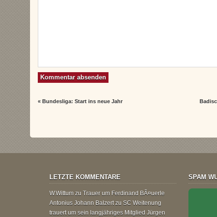
«
Bundesliga: Start ins neue Jahr
Badisc
LETZTE KOMMENTARE
SPAM WU
W.Wittum
zu
Trauer um Ferdinand BÃ¤uerle
Antonius Johann Balzert
zu
SC Weitenung
trauert um sein langjähriges Mitglied Jürgen