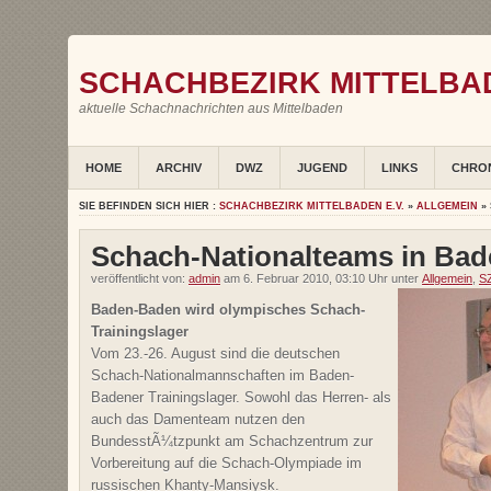
SCHACHBEZIRK MITTELBAD
aktuelle Schachnachrichten aus Mittelbaden
HOME
ARCHIV
DWZ
JUGEND
LINKS
CHRO
SIE BEFINDEN SICH HIER :
SCHACHBEZIRK MITTELBADEN E.V.
»
ALLGEMEIN
»
Schach-Nationalteams in Ba
veröffentlicht von:
admin
am 6. Februar 2010, 03:10 Uhr unter
Allgemein
,
S
Baden-Baden wird olympisches Schach-
Trainingslager
Vom 23.-26. August sind die deutschen
Schach-Nationalmannschaften im Baden-
Badener Trainingslager. Sowohl das Herren- als
auch das Damenteam nutzen den
BundesstÃ¼tzpunkt am Schachzentrum zur
Vorbereitung auf die Schach-Olympiade im
russischen Khanty-Mansiysk.