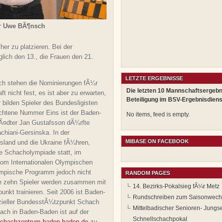
r Uwe BÃ¶nsch
er zu platzieren. Bei der
lich den 13., die Frauen den 21.
LETZTE ERGEBNISSE
ch stehen die Nominierungen fÃ¼r
Die letzten 10 Mannschaftsergebn
 nicht fest, es ist aber zu erwarten,
Beteiligung im BSV-Ergebnisdiens
bilden Spieler des Bundesligisten
htene Nummer Eins ist der Baden-
No items, feed is empty.
tÃ¤dter Jan Gustafsson dÃ¼rfte
achiani-Gersinska. In der
MIBASE ON FACEBOOK
sland und die Ukraine fÃ¼hren,
te Schacholympiade statt, im
vom Internationalen Olympischen
olympische Programm jedoch nicht
RANDOM PAGES
ie zehn Spieler werden zusammen mit
14. Bezirks-Pokalsieg fÃ¼r Metz
nkt trainieren. Seit 2006 ist Baden-
Rundschreiben zum Saisonwech
izieller BundesstÃ¼tzpunkt Schach
Mittelbadischer Senioren- Jungs
h in Baden-Baden ist auf der
Schnellschachpokal
chachzentrum-baden-baden.de
zu