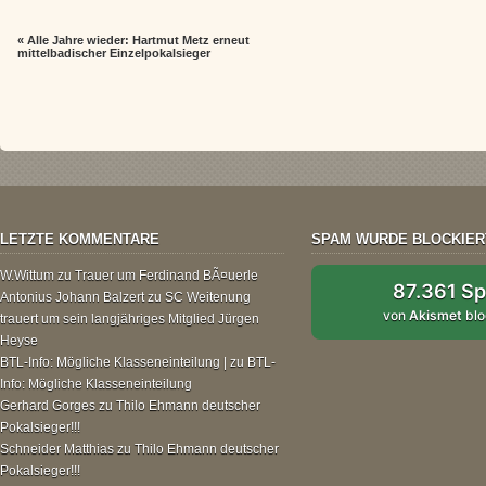
«
Alle Jahre wieder: Hartmut Metz erneut
mittelbadischer Einzelpokalsieger
LETZTE KOMMENTARE
SPAM WURDE BLOCKIER
W.Wittum
zu
Trauer um Ferdinand BÃ¤uerle
87.361 S
Antonius Johann Balzert
zu
SC Weitenung
von
Akismet
blo
trauert um sein langjähriges Mitglied Jürgen
Heyse
BTL-Info: Mögliche Klasseneinteilung |
zu
BTL-
Info: Mögliche Klasseneinteilung
Gerhard Gorges
zu
Thilo Ehmann deutscher
Pokalsieger!!!
Schneider Matthias
zu
Thilo Ehmann deutscher
Pokalsieger!!!