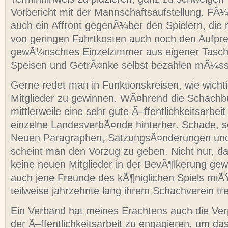
Vorbericht mit der Mannschaftsaufstellung. FÃ¼r
auch ein Affront gegenÃ¼ber den Spielern, die
von geringen Fahrtkosten auch noch den Aufpre
gewÃ¼nschtes Einzelzimmer aus eigener Tasc
Speisen und GetrÃ¤nke selbst bezahlen mÃ¼s
Gerne redet man in Funktionskreisen, wie wichti
Mitglieder zu gewinnen. WÃ¤hrend die Schachb
mittlerweile eine sehr gute Ã–ffentlichkeitsarbei
einzelne LandesverbÃ¤nde hinterher. Schade, s
Neuen Paragraphen, SatzungsÃ¤nderungen und
scheint man den Vorzug zu geben. Nicht nur, 
keine neuen Mitglieder in der BevÃ¶lkerung gew
auch jene Freunde des kÃ¶niglichen Spiels miÃŸ
teilweise jahrzehnte lang ihrem Schachverein tre
Ein Verband hat meines Erachtens auch die Verpf
der Ã–ffentlichkeitsarbeit zu engagieren, um da