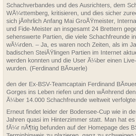
Schachverbandes und des Ausrichters, dem S
WÃ¼rttemberg, kritisieren, und dies sicher zurec
sich jÃ¤hrlich Anfang Mai GroÃŸmeister, Interna
und Fide-Meister an insgesamt 24 Brettern geg
sehenswerte Partien, die viele Schachfreunde in
wÃ¼rden. – Ja, es waren noch Zeiten, als im J
badischen SteiÃŸlingen Partien im Internet aktuel
werden konnten und die User Ã¼ber einen Live-T
wurden. (Ferdinand BÃ¤uerle)
den der Ex-BSV-Teamcaptain Ferdinand BÃ¤uer
Gorges ins Leben riefen und den wÃ¤hrend den 
Ã¼ber 14.000 Schachfreunde weltweit verfolgte
Erneut findet leider der Bodensee-Cup wie in de
Jahren quasi im Hinterzimmer statt. Man hat es 
fÃ¼r nÃ¶tig befunden auf der Homepage des B
Terminhinweis zu plazieren, ganz zu schweigen