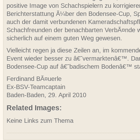
positive Image von Schachspielern zu korrigiere
Berichterstattung Ã¼ber den Bodensee-Cup, Spi
auch der damit verbundenen Kameradschaftspf
Schachfreunden der benachbarten VerbÃ¤nde
sicherlich auf einem guten Weg gewesen.
Vielleicht regen ja diese Zeilen an, im kommend
Event wieder besser zu â€˜vermarktenâ€™. Dan
Bodensee-Cup auf â€˜badischem Bodenâ€™ sta
Ferdinand BÃ¤uerle
Ex-BSV-Teamcaptain
Baden-Baden, 29. April 2010
Related Images:
Keine Links zum Thema