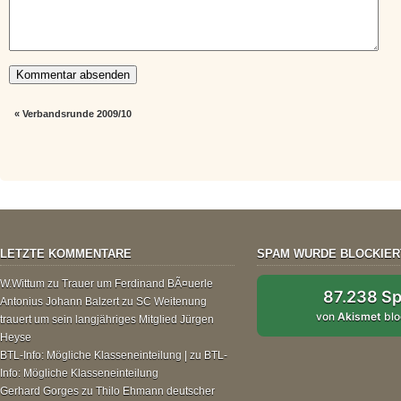
«
Verbandsrunde 2009/10
LETZTE KOMMENTARE
SPAM WURDE BLOCKIER
W.Wittum
zu
Trauer um Ferdinand BÃ¤uerle
87.238 S
Antonius Johann Balzert
zu
SC Weitenung
von
Akismet
blo
trauert um sein langjähriges Mitglied Jürgen
Heyse
BTL-Info: Mögliche Klasseneinteilung |
zu
BTL-
Info: Mögliche Klasseneinteilung
Gerhard Gorges
zu
Thilo Ehmann deutscher