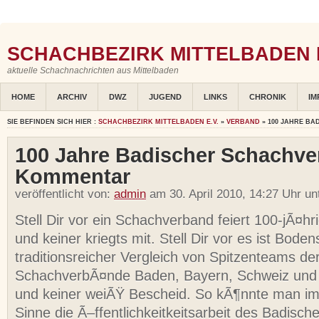
SCHACHBEZIRK MITTELBADEN E
aktuelle Schachnachrichten aus Mittelbaden
HOME
ARCHIV
DWZ
JUGEND
LINKS
CHRONIK
IM
SIE BEFINDEN SICH HIER :
SCHACHBEZIRK MITTELBADEN E.V.
»
VERBAND
» 100 JAHRE B
100 Jahre Badischer Schachve
Kommentar
veröffentlicht von:
admin
am 30. April 2010, 14:27 Uhr un
Stell Dir vor ein Schachverband feiert 100-jÃ¤h
und keiner kriegts mit. Stell Dir vor es ist Bode
traditionsreicher Vergleich von Spitzenteams de
SchachverbÃ¤nde Baden, Bayern, Schweiz un
und keiner weiÃŸ Bescheid. So kÃ¶nnte man i
Sinne die Ã–ffentlichkeitkeitsarbeit des Badisch