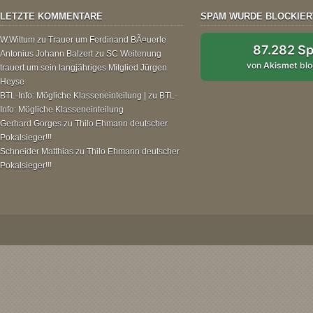
LETZTE KOMMENTARE
SPAM WURDE BLOCKIER
W.Wittum
zu
Trauer um Ferdinand BÃ¤uerle
87.282 S
Antonius Johann Balzert
zu
SC Weitenung
von
Akismet
blo
trauert um sein langjähriges Mitglied Jürgen
Heyse
BTL-Info: Mögliche Klasseneinteilung |
zu
BTL-
Info: Mögliche Klasseneinteilung
Gerhard Gorges
zu
Thilo Ehmann deutscher
Pokalsieger!!!
Schneider Matthias
zu
Thilo Ehmann deutscher
Pokalsieger!!!