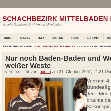
SCHACHBEZIRK MITTELBADEN E
aktuelle Schachnachrichten aus Mittelbaden
HOME
ARCHIV
DWZ
JUGEND
LINKS
CHRONIK
IM
SIE BEFINDEN SICH HIER :
SCHACHBEZIRK MITTELBADEN E.V.
» » NUR NOCH BADEN-BADEN
Nur noch Baden-Baden und We
weißer Weste
veröffentlicht von:
admin
am 21. Oktober 2007, 21:31 Uh
Viermal 4
Bundeslig
Jede Meng
brachte de
Saisonspie