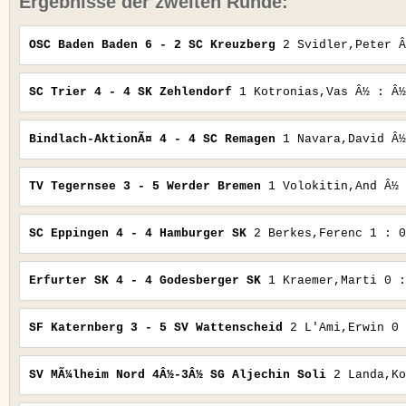
Ergebnisse der zweiten Runde:
OSC Baden Baden 6 - 2 SC Kreuzberg
2 Svidler,Peter Â
SC Trier 4 - 4 SK Zehlendorf
1 Kotronias,Vas Â½ : Â½
Bindlach-AktionÃ¤
4 - 4 SC Remagen
1 Navara,David Â½
TV Tegernsee 3 - 5 Werder Bremen
1 Volokitin,And Â½ 
SC Eppingen 4 - 4 Hamburger SK
2 Berkes,Ferenc 1 : 0
Erfurter SK 4 - 4 Godesberger SK
1 Kraemer,Marti 0 :
SF Katernberg 3 - 5 SV Wattenscheid
2 L'Ami,Erwin 0 
SV MÃ¼lheim Nord 4Â½-3Â½ SG Aljechin Soli
2 Landa,Ko