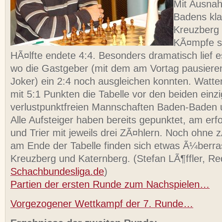
Mit Ausna
Badens kl
Kreuzberg v
KÃ¤mpfe se
HÃ¤lfte endete 4:4. Besonders dramatisch lief 
wo die Gastgeber (mit dem am Vortag pausiere
Joker) ein 2:4 noch ausgleichen konnten. Watt
mit 5:1 Punkten die Tabelle vor den beiden einz
verlustpunktfreien Mannschaften Baden-Baden 
Alle Aufsteiger haben bereits gepunktet, am erfo
und Trier mit jeweils drei ZÃ¤hlern. Noch ohne 
am Ende der Tabelle finden sich etwas Ã¼berr
Kreuzberg und Katernberg. (Stefan LÃ¶ffler, Re
Schachbundesliga.de
)
Partien der ersten Runde zum Nachspielen…
Vorgezogener Wettkampf der 7. Runde…