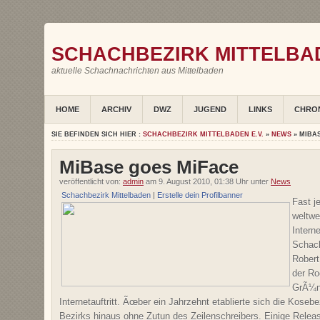
SCHACHBEZIRK MITTELBAD
aktuelle Schachnachrichten aus Mittelbaden
HOME
ARCHIV
DWZ
JUGEND
LINKS
CHRO
SIE BEFINDEN SICH HIER :
SCHACHBEZIRK MITTELBADEN E.V.
»
NEWS
» MIBA
MiBase goes MiFace
veröffentlicht von:
admin
am 9. August 2010, 01:38 Uhr unter
News
Schachbezirk Mittelbaden
|
Erstelle dein Profilbanner
Fast j
weltwe
Intern
Schach
Robert
der R
GrÃ¼nd
Internetauftritt. Ãœber ein Jahrzehnt etablierte sich die Kos
Bezirks hinaus ohne Zutun des Zeilenschreibers. Einige Rele