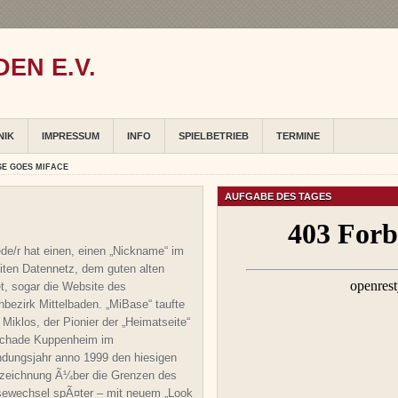
EN E.V.
NIK
IMPRESSUM
INFO
SPIELBETRIEB
TERMINE
SE GOES MIFACE
AUFGABE DES TAGES
ede/r hat einen, einen „Nickname“ im
iten Datennetz, dem guten alten
et, sogar die Website des
bezirk Mittelbaden. „MiBase“ taufte
 Miklos, der Pionier der „Heimatseite“
ochade Kuppenheim im
ungsjahr anno 1999 den hiesigen
ebezeichnung Ã¼ber die Grenzen des
asewechsel spÃ¤ter – mit neuem „Look