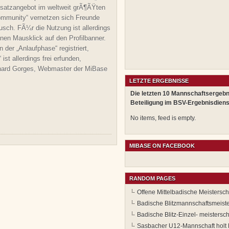
usatzangebot im weltweit grÃ¶ÃŸten
Community“ vernetzen sich Freunde
sch. FÃ¼r die Nutzung ist allerdings
inen Mausklick auf den Profilbanner.
der „Anlaufphase“ registriert,
t allerdings frei erfunden,
rhard Gorges, Webmaster der MiBase
LETZTE ERGEBNISSE
Die letzten 10 Mannschaftsergebn
Beteiligung im BSV-Ergebnisdiens
No items, feed is empty.
MIBASE ON FACEBOOK
RANDOM PAGES
Offene Mittelbadische Meistersch
Badische Blitzmannschaftsmeiste
Badische Blitz-Einzel- meisterscha
Sasbacher U12-Mannschaft holt