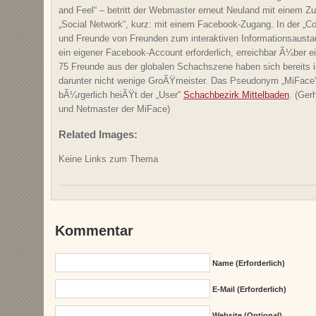
and Feel“ – betritt der Webmaster erneut Neuland mit einem Z
„Social Network“, kurz: mit einem Facebook-Zugang. In der „
und Freunde von Freunden zum interaktiven Informationsaustau
ein eigener Facebook-Account erforderlich, erreichbar Ã¼ber e
75 Freunde aus der globalen Schachszene haben sich bereits in 
darunter nicht wenige GroÃŸmeister. Das Pseudonym „MiFace“ is
bÃ¼rgerlich heiÃŸt der „User“
Schachbezirk Mittelbaden
. (Ge
und Netmaster der MiFace)
Related Images:
Keine Links zum Thema
Kommentar
Name (erforderlich)
E-Mail (erforderlich)
Website (Optional)