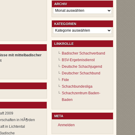
ARCHIV
Archiv
KATEGORIEN
Kategorien
LINKROLLE
Badischer Schachverband
isse mit mittelbadischer
BSV-Ergebnisdienst
t
Deutsche Schachjugend
Deutscher Schachbund
Fide
Schachbundesliga
Schachzentrum Baden-
Baden
aft 2009
META
rschaften in HÃ¶rden
Anmelden
ft in Lichtental
 Badische