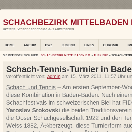
SCHACHBEZIRK MITTELBADEN E
aktuelle Schachnachrichten aus Mittelbaden
HOME
ARCHIV
DWZ
JUGEND
LINKS
CHRONIK
IM
SIE BEFINDEN SICH HIER :
SCHACHBEZIRK MITTELBADEN E.V.
»
TURNIERE
» SCHACH-TENN
Schach-Tennis-Turnier in Bad
veröffentlicht von:
admin
am 15. März 2011, 11:57 Uhr u
Schach und Tennis
– Am ersten September-Woc
diese Kombination in Baden-Baden. Nach eine
Schachfestivals im schweizerischen Biel hat FID
Yaroslav Srokovski
die beiden Traditionsvere
die Ooser Schachgesellschaft 1922 und den Ten
Weiss 1882, Ã¼berzeugt, diese Turnierform au