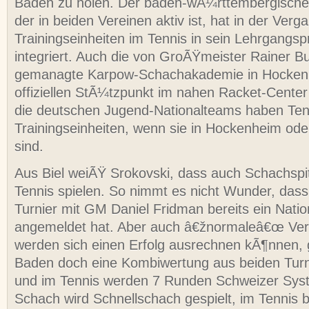
Baden zu holen. Der baden-wÃ¼rttembergische 
der in beiden Vereinen aktiv ist, hat in der Ver
Trainingseinheiten im Tennis in sein Lehrgang
integriert. Auch die von GroÃŸmeister Rainer 
gemanagte Karpow-Schachakademie in Hockenh
offiziellen StÃ¼tzpunkt im nahen Racket-Cente
die deutschen Jugend-Nationalteams haben Ten
Trainingseinheiten, wenn sie in Hockenheim o
sind.
Aus Biel weiÃŸ Srokovski, dass auch Schachspitz
Tennis spielen. So nimmt es nicht Wunder, das
Turnier mit GM Daniel Fridman bereits ein Natio
angemeldet hat. Aber auch â€žnormaleâ€œ Vere
werden sich einen Erfolg ausrechnen kÃ¶nnen, g
Baden doch eine Kombiwertung aus beiden Turn
und im Tennis werden 7 Runden Schweizer Syst
Schach wird Schnellschach gespielt, im Tennis 