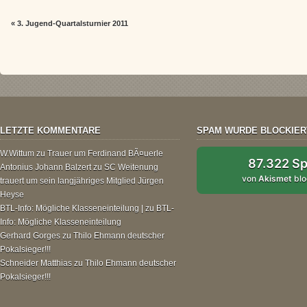
«
3. Jugend-Quartalsturnier 2011
LETZTE KOMMENTARE
SPAM WURDE BLOCKIER
W.Wittum
zu
Trauer um Ferdinand BÃ¤uerle
87.322 S
Antonius Johann Balzert
zu
SC Weitenung
von
Akismet
blo
trauert um sein langjähriges Mitglied Jürgen
Heyse
BTL-Info: Mögliche Klasseneinteilung |
zu
BTL-
Info: Mögliche Klasseneinteilung
Gerhard Gorges
zu
Thilo Ehmann deutscher
Pokalsieger!!!
Schneider Matthias
zu
Thilo Ehmann deutscher
Pokalsieger!!!