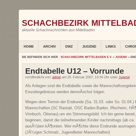
SCHACHBEZIRK MITTELBAD
aktuelle Schachnachrichten aus Mittelbaden
HOME
ARCHIV
DWZ
JUGEND
LINKS
CHRO
SIE BEFINDEN SICH HIER :
SCHACHBEZIRK MITTELBADEN E.V.
»
JUGEND
» EN
Endtabelle U12 – Vorrunde
veröffentlicht von:
admin
am 25. Februar 2007, 13:34 Uhr unter
Jugend
Als Anlagen sind die Endtabelle sowie die Mannschaftsergebn
Einzelergebnisse werden demnÃ¤chst folgen.
Wegen dem Termin der Endrunde (Sa. 31.03. oder So. 01.04.) bit
Mannschaften (SC Rastatt, OSC Baden-Baden, Iffezheim, HÃ¶
Vimbuch, Ottenau) um ein Stimmungsbild. Ich bin gerne berei
beginnen, damit die teilnehmenden Kinder nachmittags (ab ca. 
ausÃ¼ben kÃ¶nnten. Wer mÃ¶chte diese Endrunde austragen. B
(JÃ¼rgen Schmalz, Jugendleiter Mannschaften)