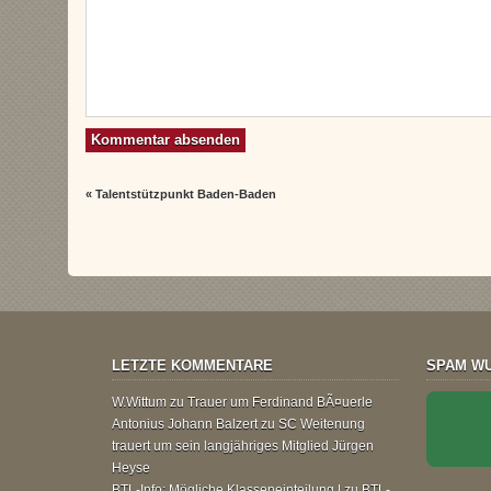
«
Talentstützpunkt Baden-Baden
LETZTE KOMMENTARE
SPAM WU
W.Wittum
zu
Trauer um Ferdinand BÃ¤uerle
Antonius Johann Balzert
zu
SC Weitenung
trauert um sein langjähriges Mitglied Jürgen
Heyse
BTL-Info: Mögliche Klasseneinteilung |
zu
BTL-