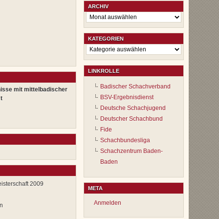
ARCHIV
Archiv
KATEGORIEN
Kategorien
LINKROLLE
Badischer Schachverband
isse mit mittelbadischer
BSV-Ergebnisdienst
t
Deutsche Schachjugend
Deutscher Schachbund
Fide
Schachbundesliga
Schachzentrum Baden-
Baden
isterschaft 2009
META
Anmelden
n