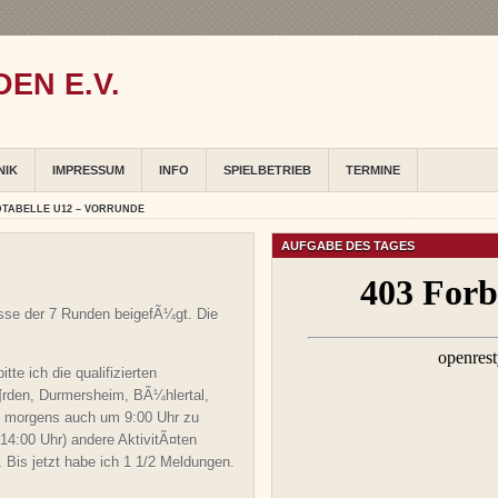
EN E.V.
NIK
IMPRESSUM
INFO
SPIELBETRIEB
TERMINE
DTABELLE U12 – VORRUNDE
AUFGABE DES TAGES
isse der 7 Runden beigefÃ¼gt. Die
te ich die qualifizierten
rden, Durmersheim, BÃ¼hlertal,
t, morgens auch um 9:00 Uhr zu
14:00 Uhr) andere AktivitÃ¤ten
is jetzt habe ich 1 1/2 Meldungen.