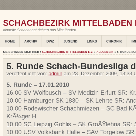
SCHACHBEZIRK MITTELBADEN E
aktuelle Schachnachrichten aus Mittelbaden
HOME
ARCHIV
DWZ
JUGEND
LINKS
CHRONIK
IM
SIE BEFINDEN SICH HIER :
SCHACHBEZIRK MITTELBADEN E.V.
»
ALLGEMEIN
» 5. RUNDE S
5. Runde Schach-Bundesliga d
veröffentlicht von:
admin
am 23. Dezember 2009, 13:33 U
5. Runde – 17.01.2010
16.00 SV Wolfbusch – SV Medizin Erfurt SR: K
10.00 Hamburger SK 1830 – SK Lehrte SR: An
10.00 Rodewischer Schachmiezen – SC Bad KÃ
KrÃ¼ger,H
10.00 SC Leipzig Gohlis – SK GroÃŸlehna SR: 
10.00 USV Volksbank Halle – SAV Torgelow SR