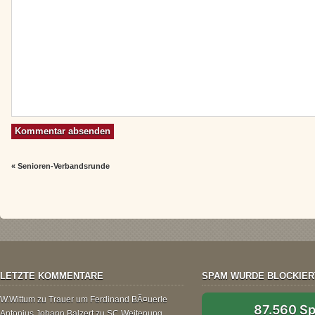
«
Senioren-Verbandsrunde
LETZTE KOMMENTARE
SPAM WURDE BLOCKIER
W.Wittum
zu
Trauer um Ferdinand BÃ¤uerle
87.560 S
Antonius Johann Balzert
zu
SC Weitenung