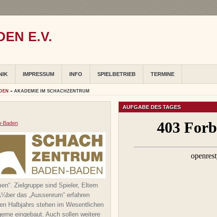
EN E.V.
NIK
IMPRESSUM
INFO
SPIELBETRIEB
TERMINE
DEN
» AKADEMIE IM SCHACHZENTRUM
AUFGABE DES TAGES
n-Baden
“. Zielgruppe sind Spieler, Eltern
Ã¼ber das „Aussenrum“ erfahren
ten Halbjahrs stehen im Wesentlichen
rne eingebaut. Auch sollen weitere