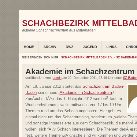
SCHACHBEZIRK MITTELBAD
aktuelle Schachnachrichten aus Mittelbaden
HOME
ARCHIV
DWZ
JUGEND
LINKS
CHRO
SIE BEFINDEN SICH HIER :
SCHACHBEZIRK MITTELBADEN E.V.
»
SZ BADEN-BA
Akademie im Schachzentrum
veröffentlicht von:
admin
am 22. Dezember 2011, 13:19 Uhr unter
SZ Bade
Am 18. Januar 2012 startet das
Schachzentrum Baden-
Baden
seine neue „
Akademie im Schachzentrum
„!
ZunÃ¤chst fÃ¼r das 1. Halbjahr 2012 werdenÂ fast im
Wochenrhythmus jeweils mittwochs von 17 bis 19 Uhr
Themen rund um das Schach angeboten. Hier geht es
einmal nicht um das Schachtraining, sondern um „weiche Themen
und sonstige Interessierte aus dem Schachbezirk, die mehrÂ 
wollen, sich fÃ¼r Schach interessieren. Die Themen desÂ ers
fest, weitere ThemenwÃ¼nsche sind willkommen und werden ge