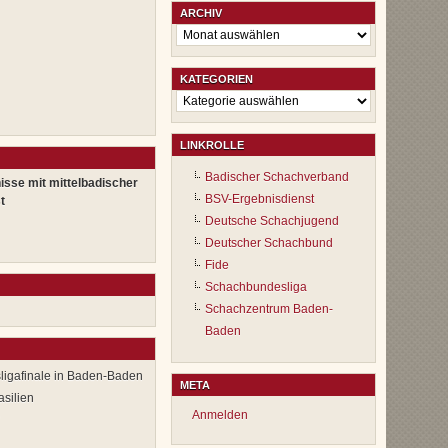
ARCHIV
Archiv
KATEGORIEN
Kategorien
LINKROLLE
Badischer Schachverband
isse mit mittelbadischer
BSV-Ergebnisdienst
t
Deutsche Schachjugend
Deutscher Schachbund
Fide
Schachbundesliga
Schachzentrum Baden-
Baden
igafinale in Baden-Baden
META
asilien
Anmelden