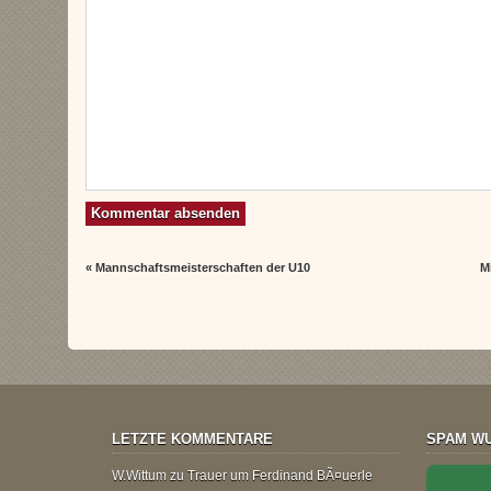
«
Mannschaftsmeisterschaften der U10
M
LETZTE KOMMENTARE
SPAM WU
W.Wittum
zu
Trauer um Ferdinand BÃ¤uerle