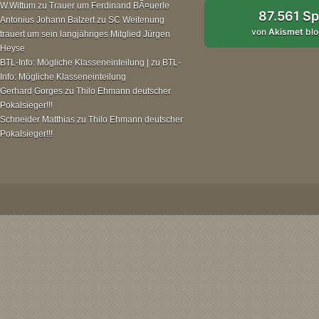
W.Wittum
zu
Trauer um Ferdinand BÃ¤uerle
87.561 S
Antonius Johann Balzert
zu
SC Weitenung
von
Akismet
blo
trauert um sein langjähriges Mitglied Jürgen
Heyse
BTL-Info: Mögliche Klasseneinteilung |
zu
BTL-
Info: Mögliche Klasseneinteilung
Gerhard Gorges
zu
Thilo Ehmann deutscher
Pokalsieger!!!
Schneider Matthias
zu
Thilo Ehmann deutscher
Pokalsieger!!!