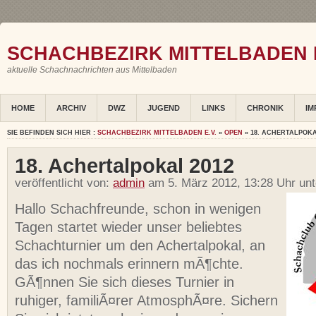
SCHACHBEZIRK MITTELBADEN E
aktuelle Schachnachrichten aus Mittelbaden
HOME
ARCHIV
DWZ
JUGEND
LINKS
CHRONIK
IM
SIE BEFINDEN SICH HIER :
SCHACHBEZIRK MITTELBADEN E.V.
»
OPEN
» 18. ACHERTALPOKA
18. Achertalpokal 2012
veröffentlicht von:
admin
am 5. März 2012, 13:28 Uhr un
Hallo Schachfreunde, schon in wenigen
Tagen startet wieder unser beliebtes
Schachturnier um den Achertalpokal, an
das ich nochmals erinnern mÃ¶chte.
GÃ¶nnen Sie sich dieses Turnier in
ruhiger, familiÃ¤rer AtmosphÃ¤re. Sichern