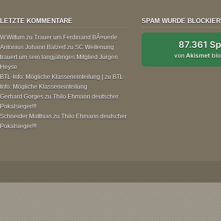
LETZTE KOMMENTARE
SPAM WURDE BLOCKIER
W.Wittum
zu
Trauer um Ferdinand BÃ¤uerle
87.361 S
Antonius Johann Balzert
zu
SC Weitenung
von
Akismet
blo
trauert um sein langjähriges Mitglied Jürgen
Heyse
BTL-Info: Mögliche Klasseneinteilung |
zu
BTL-
Info: Mögliche Klasseneinteilung
Gerhard Gorges
zu
Thilo Ehmann deutscher
Pokalsieger!!!
Schneider Matthias
zu
Thilo Ehmann deutscher
Pokalsieger!!!