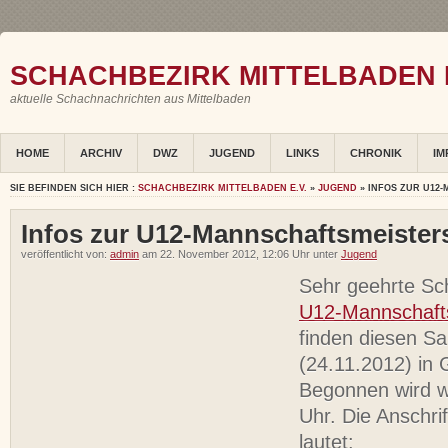
SCHACHBEZIRK MITTELBADEN E
aktuelle Schachnachrichten aus Mittelbaden
HOME
ARCHIV
DWZ
JUGEND
LINKS
CHRONIK
IM
SIE BEFINDEN SICH HIER :
SCHACHBEZIRK MITTELBADEN E.V.
»
JUGEND
» INFOS ZUR U12
Infos zur U12-Mannschaftsmeister
veröffentlicht von:
admin
am 22. November 2012, 12:06 Uhr unter
Jugend
Sehr geehrte Sc
U12-Mannschafts
finden diesen S
(24.11.2012) in 
Begonnen wird 
Uhr. Die Anschrif
lautet: