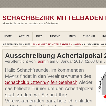
SCHACHBEZIRK MITTELBADEN E
aktuelle Schachnachrichten aus Mittelbaden
HOME
ARCHIV
DWZ
JUGEND
LINKS
CHRONIK
IM
SIE BEFINDEN SICH HIER :
SCHACHBEZIRK MITTELBADEN E.V.
»
OPEN
» AUSSCHREIBUNG A
Ausschreibung Achertalpokal 
veröffentlicht von:
admin
am 6. Januar 2013, 02:08 Uhr u
Hallo Schachfreunde, im kommenden
MÃ¤rz findet in den VereinsrÃ¤umen des
Schachclub OttenhÃ¶fen-Seebach
wieder
das beliebte Turnier um den Achertalpokal
statt, zu dem wir Sie und Ihre
Vereinskameraden ganz herzlich einladen