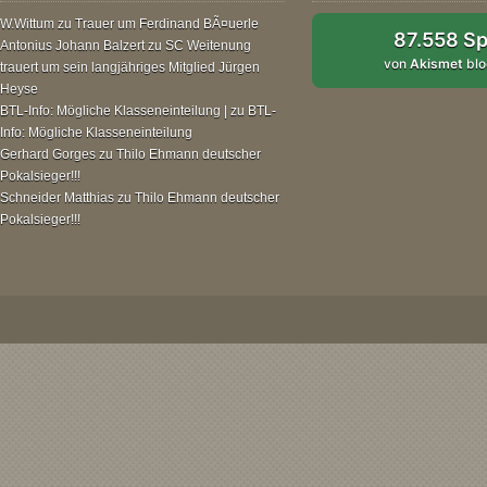
W.Wittum
zu
Trauer um Ferdinand BÃ¤uerle
87.558 S
Antonius Johann Balzert
zu
SC Weitenung
von
Akismet
blo
trauert um sein langjähriges Mitglied Jürgen
Heyse
BTL-Info: Mögliche Klasseneinteilung |
zu
BTL-
Info: Mögliche Klasseneinteilung
Gerhard Gorges
zu
Thilo Ehmann deutscher
Pokalsieger!!!
Schneider Matthias
zu
Thilo Ehmann deutscher
Pokalsieger!!!