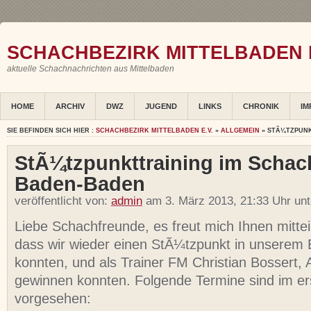
SCHACHBEZIRK MITTELBADEN E
aktuelle Schachnachrichten aus Mittelbaden
HOME
ARCHIV
DWZ
JUGEND
LINKS
CHRONIK
IM
SIE BEFINDEN SICH HIER :
SCHACHBEZIRK MITTELBADEN E.V.
»
ALLGEMEIN
» STÃ¼TZPUN
StÃ¼tzpunkttraining im Scha
Baden-Baden
veröffentlicht von:
admin
am 3. März 2013, 21:33 Uhr un
Liebe Schachfreunde, es freut mich Ihnen mitte
dass wir wieder einen StÃ¼tzpunkt in unserem B
konnten, und als Trainer FM Christian Bossert, 
gewinnen konnten. Folgende Termine sind im er
vorgesehen: