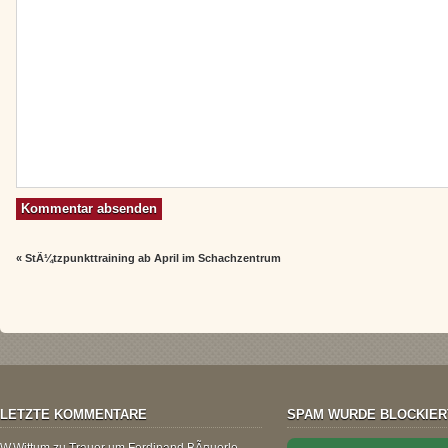
«
StÃ¼tzpunkttraining ab April im Schachzentrum
LETZTE KOMMENTARE
SPAM WURDE BLOCKIER
W.Wittum
zu
Trauer um Ferdinand BÃ¤uerle