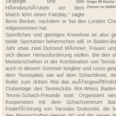
Strategie und das
Sieger IM Karolyi
HÃ¤ndeschÃ¼tteln vor dem
Zimmer im Halbfi
Match lehrt einen Fairplay,“ sagte
Boris Becker, nachdem er bei den London Che
teilgenommen hat.
Sportliches und geistiges Knowhow ist also 
beide Sportarten beherrschen will. In Baden-Ba
Jahr etwa zwei Dutzend MÃ¤nner, Frauen und 
sich dieser Herausforderung stellen. Bei den 
Meisterschaften in der Kombination von Tenni
auch in diesem Sommer longline und cross gesp
dem Tennisplatz wie auf dem Schachbrett. Am
findet zum dritten Mal das auÃŸergewÃ¶hnlic
Clubanlage des Tennisclubs Rot-Weiss Baden
Tennis-Schach-Freunde statt. Organisiert wi
Kooperation mit dem Schachzentrum Bad
FederfÃ¼hrung von Yaroslav Srokovski, der b
den Mannschaften Herren 50 und der neuen Her