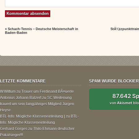
«
Schach-Tennis – Deutsche Meisterschaft in
StÃ¼tzpunkttrai
Baden-Baden
LETZTE KOMMENTARE
SPAM WURDE BLOCKIER
W.Wittum
zu
Trauer um Ferdinand BÃ¤uerle
87.642 S
Antonius Johann Balzert
zu
SC Weitenung
von
Akismet
blo
trauert um sein langjähriges Mitglied Jürgen
Heyse
BTL-Info: Mögliche Klasseneinteilung |
zu
BTL-
Info: Mögliche Klasseneinteilung
Gerhard Gorges
zu
Thilo Ehmann deutscher
Pokalsieger!!!