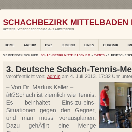
SCHACHBEZIRK MITTELBADEN E
aktuelle Schachnachrichten aus Mittelbaden
HOME
ARCHIV
DWZ
JUGEND
LINKS
CHRONIK
IM
SIE BEFINDEN SICH HIER :
SCHACHBEZIRK MITTELBADEN E.V.
»
EVENTS
» 3. DEUTSCHE S
3. Deutsche Schach-Tennis-Mei
veröffentlicht von:
admin
am 4. Juli 2013, 17:32 Uhr unte
– Von Dr. Markus Keller –
â€žSchach ist ziemlich wie Tennis.
Es beinhaltet Eins-zu-eins-
Situationen gegen den Gegner,
und man muss vorausplanen.
Dazu gehÃ¶rt eine Menge