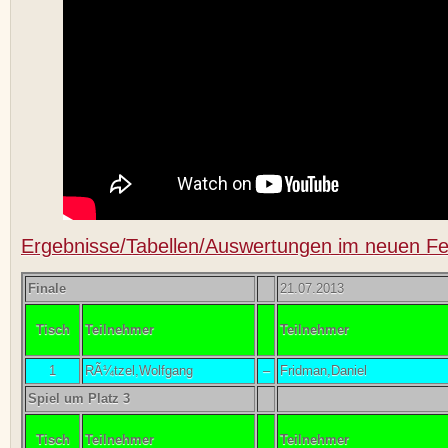
Ergebnisse/Tabellen/Auswertungen im neuen Fe
Finale
21.07.2013
Tisch
Teilnehmer
Teilnehmer
1
RÃ¼tzel,Wolfgang
–
Fridman,Daniel
Spiel um Platz 3
Tisch
Teilnehmer
Teilnehmer