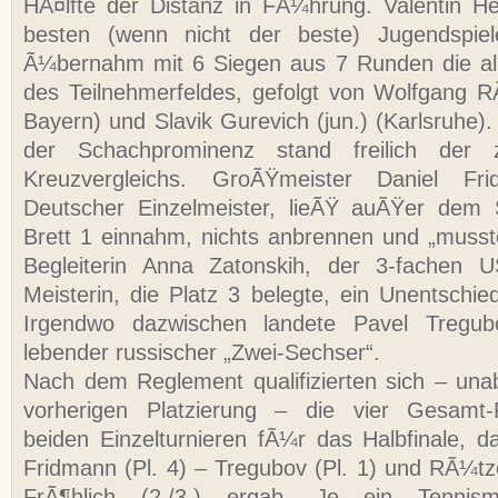
HÃ¤lfte der Distanz in FÃ¼hrung. Valentin He
besten (wenn nicht der beste) Jugendspiel
Ã¼bernahm mit 6 Siegen aus 7 Runden die al
des Teilnehmerfeldes, gefolgt von Wolfgang R
Bayern) und Slavik Gurevich (jun.) (Karlsruhe)
der Schachprominenz stand freilich der
Kreuzvergleichs. GroÃŸmeister Daniel Frid
Deutscher Einzelmeister, lieÃŸ auÃŸer dem 
Brett 1 einnahm, nichts anbrennen und „musste“
Begleiterin Anna Zatonskih, der 3-fachen U
Meisterin, die Platz 3 belegte, ein Unentschi
Irgendwo dazwischen landete Pavel Tregubo
lebender russischer „Zwei-Sechser“.
Nach dem Reglement qualifizierten sich – un
vorherigen Platzierung – die vier Gesamt-
beiden Einzelturnieren fÃ¼r das Halbfinale, 
Fridmann (Pl. 4) – Tregubov (Pl. 1) und RÃ¼tzel
FrÃ¶hlich (2./3.) ergab. Je ein Tennis