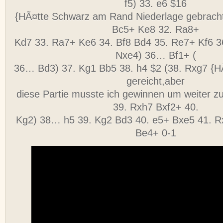
f5) 33. e6 $16
{HÃ¤tte Schwarz am Rand Niederlage gebrach
Bc5+ Ke8 32. Ra8+
Kd7 33. Ra7+ Ke6 34. Bf8 Bd4 35. Re7+ Kf6 3
Nxe4) 36… Bf1+ (
36… Bd3) 37. Kg1 Bb5 38. h4 $2 (38. Rxg7 {
gereicht,aber
diese Partie musste ich gewinnen um weiter 
39. Rxh7 Bxf2+ 40.
Kg2) 38… h5 39. Kg2 Bd3 40. e5+ Bxe5 41. R
Be4+ 0-1