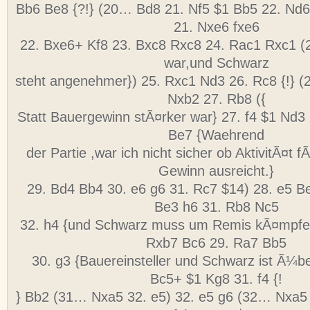
Bb6 Be8 {?!} (20… Bd8 21. Nf5 $1 Bb5 22. Nd6
21. Nxe6 fxe6
22. Bxe6+ Kf8 23. Bxc8 Rxc8 24. Rac1 Rxc1 
war,und Schwarz
steht angenehmer}) 25. Rxc1 Nd3 26. Rc8 {!} 
Nxb2 27. Rb8 ({
Statt Bauergewinn stÃ¤rker war} 27. f4 $1 Nd
Be7 {Waehrend
der Partie ,war ich nicht sicher ob AktivitÃ¤t
Gewinn ausreicht.}
29. Bd4 Bb4 30. e6 g6 31. Rc7 $14) 28. e5 Be
Be3 h6 31. Rb8 Nc5
32. h4 {und Schwarz muss um Remis kÃ¤mpfe
Rxb7 Bc6 29. Ra7 Bb5
30. g3 {Bauereinsteller und Schwarz ist Ã¼b
Bc5+ $1 Kg8 31. f4 {!
} Bb2 (31… Nxa5 32. e5) 32. e5 g6 (32… Nxa5 