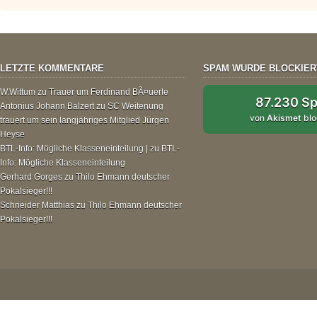
LETZTE KOMMENTARE
SPAM WURDE BLOCKIER
W.Wittum
zu
Trauer um Ferdinand BÃ¤uerle
87.230 S
Antonius Johann Balzert
zu
SC Weitenung
von
Akismet
blo
trauert um sein langjähriges Mitglied Jürgen
Heyse
BTL-Info: Mögliche Klasseneinteilung |
zu
BTL-
Info: Mögliche Klasseneinteilung
Gerhard Gorges
zu
Thilo Ehmann deutscher
Pokalsieger!!!
Schneider Matthias
zu
Thilo Ehmann deutscher
Pokalsieger!!!