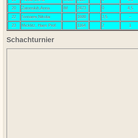
20
Zatonskih,Anna
IM
2473
0
4,5
22
Svinarev,Nikolai
1600
3,5
–
23
Micklitz, Hans Prof.
1164
2
1
Schachturnier