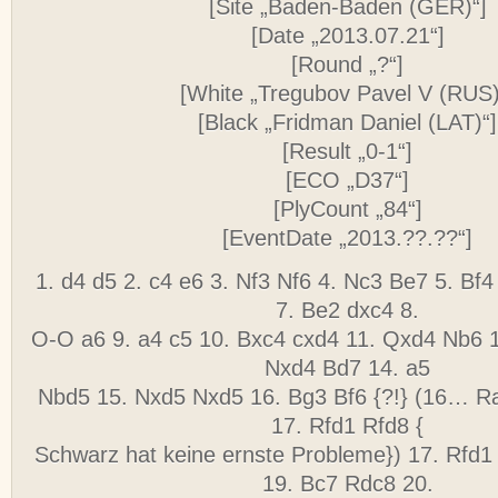
[Site „Baden-Baden (GER)“]
[Date „2013.07.21“]
[Round „?“]
[White „Tregubov Pavel V (RUS)
[Black „Fridman Daniel (LAT)“]
[Result „0-1“]
[ECO „D37“]
[PlyCount „84“]
[EventDate „2013.??.??“]
1. d4 d5 2. c4 e6 3. Nf3 Nf6 4. Nc3 Be7 5. Bf
7. Be2 dxc4 8.
O-O a6 9. a4 c5 10. Bxc4 cxd4 11. Qxd4 Nb6 
Nxd4 Bd7 14. a5
Nbd5 15. Nxd5 Nxd5 16. Bg3 Bf6 {?!} (16… Ra
17. Rfd1 Rfd8 {
Schwarz hat keine ernste Probleme}) 17. Rfd1
19. Bc7 Rdc8 20.