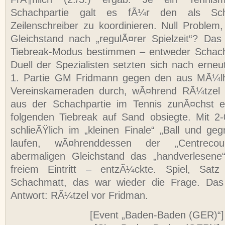
Schachpartie galt es fÃ¼r den als Schi
Zeilenschreiber zu koordinieren. Null Problem,
Gleichstand nach „regulÃ¤rer Spielzeit“? Da
Tiebreak-Modus bestimmen – entweder Schach
Duell der Spezialisten setzten sich nach erne
1. Partie GM Fridmann gegen den aus MÃ¼lh
Vereinskameraden durch, wÃ¤hrend RÃ¼tzel
aus der Schachpartie im Tennis zunÃ¤chst eg
folgenden Tiebreak auf Sand obsiegte. Mit 2
schlieÃŸlich im „kleinen Finale“ „Ball und geg
laufen, wÃ¤hrenddessen der „Centreco
abermaligen Gleichstand das „handverlesene
freiem Eintritt – entzÃ¼ckte. Spiel, Sat
Schachmatt, das war wieder die Frage. Das 
Antwort: RÃ¼tzel vor Fridman.
[Event „Baden-Baden (GER)“]