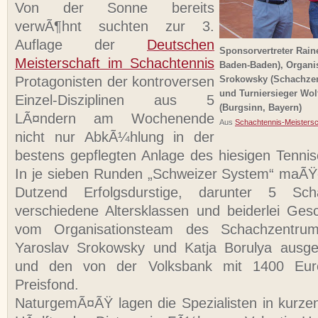
Von der Sonne bereits
verwÃ¶hnt suchten zur 3.
Auflage der
Deutschen
Sponsorvertreter Rain
Meisterschaft im Schachtennis
Baden-Baden), Organis
Protagonisten der kontroversen
Srokowsky (Schachze
und Turniersieger Wo
Einzel-Disziplinen aus 5
(Burgsinn, Bayern)
LÃ¤ndern am Wochenende
Aus
Schachtennis-Meistersc
nicht nur AbkÃ¼hlung in der
bestens gepflegten Anlage des hiesigen Tenni
In je sieben Runden „Schweizer System“ maÃŸ
Dutzend Erfolgsdurstige, darunter 5 Scha
verschiedene Altersklassen und beiderlei Ge
vom Organisationsteam des Schachzentru
Yaroslav Srokowsky und Katja Borulya ausges
und den von der Volksbank mit 1400 Euro
Preisfond.
NaturgemÃ¤ÃŸ lagen die Spezialisten in kurz