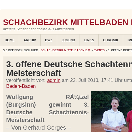
SCHACHBEZIRK MITTELBADEN E
aktuelle Schachnachrichten aus Mittelbaden
HOME
ARCHIV
DWZ
JUGEND
LINKS
CHRONIK
IM
SIE BEFINDEN SICH HIER :
SCHACHBEZIRK MITTELBADEN E.V.
»
EVENTS
» 3. OFFENE DEU
3. offene Deutsche Schachtenn
Meisterschaft
veröffentlicht von:
admin
am 22. Juli 2013, 17:41 Uhr un
Baden-Baden
Wolfgang RÃ¼tzel
(Burgsinn) gewinnt 3.
Deutsche Schachtennis-
Meisterschaft
– Von Gerhard Gorges –