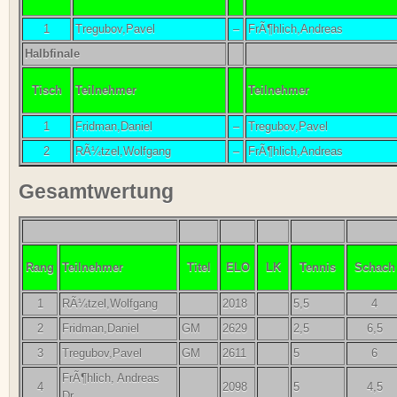
1
Tregubov,Pavel
–
FrÃ¶hlich,Andreas
Halbfinale
Tisch
Teilnehmer
Teilnehmer
1
Fridman,Daniel
–
Tregubov,Pavel
2
RÃ¼tzel,Wolfgang
–
FrÃ¶hlich,Andreas
Gesamtwertung
Rang
Teilnehmer
Titel
ELO
LK
Tennis
Schach
1
RÃ¼tzel,Wolfgang
2018
5,5
4
2
Fridman,Daniel
GM
2629
2,5
6,5
3
Tregubov,Pavel
GM
2611
5
6
FrÃ¶hlich, Andreas
4
2098
5
4,5
Dr.