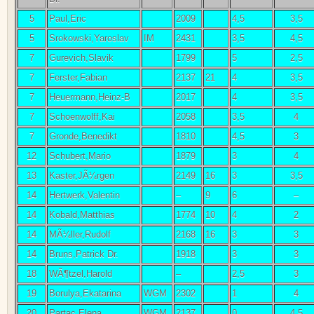
5
Paul,Eric
2009
4,5
3,5
5
Srokowski,Yaroslav
IM
2431
3,5
4,5
7
Gurevich,Slavik
1799
5
2,5
7
Ferster,Fabian
2137
21
4
3,5
7
Heuermann,Heinz-B
2017
4
3,5
7
Schoenwolff,Kai
2058
3,5
4
7
Gronde,Benedikt
1810
4,5
3
12
Schubert,Mario
1879
3
4
13
Kaster,JÃ¼rgen
2149
16
3
3,5
14
Hertwerk,Valentin
–
9
6
–
14
Kobald,Matthias
1774
10
4
2
14
MÃ¼ller,Rudolf
2168
16
3
3
14
Bruns,Patrick Dr.
1918
3
3
18
WÃ¶tzel,Harold
–
2,5
3
19
Borulya,Ekatarina
WGM
2302
1
4
20
Partac,Elena
WGM
2137
0
4,5