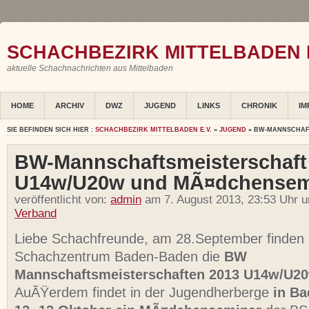
SCHACHBEZIRK MITTELBADEN E
aktuelle Schachnachrichten aus Mittelbaden
HOME
ARCHIV
DWZ
JUGEND
LINKS
CHRONIK
IM
SIE BEFINDEN SICH HIER :
SCHACHBEZIRK MITTELBADEN E.V.
»
JUGEND
» BW-MANNSCHAF
BW-Mannschaftsmeisterschaft
U14w/U20w und MÃ¤dchensem
veröffentlicht von:
admin
am 7. August 2013, 23:53 Uhr u
Verband
Liebe Schachfreunde, am 28.September finden
Schachzentrum Baden-Baden die
BW
Mannschaftsmeisterschaften 2013 U14w/U2
AuÃŸerdem findet in der Jugendherberge
in B