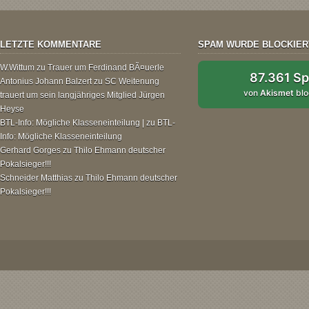
LETZTE KOMMENTARE
SPAM WURDE BLOCKIER
W.Wittum
zu
Trauer um Ferdinand BÃ¤uerle
87.361 S
Antonius Johann Balzert
zu
SC Weitenung
von
Akismet
blo
trauert um sein langjähriges Mitglied Jürgen
Heyse
BTL-Info: Mögliche Klasseneinteilung |
zu
BTL-
Info: Mögliche Klasseneinteilung
Gerhard Gorges
zu
Thilo Ehmann deutscher
Pokalsieger!!!
Schneider Matthias
zu
Thilo Ehmann deutscher
Pokalsieger!!!