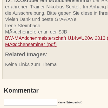
12.-13.Oktober ein MÃ¤dchenseminar
der BSJ
erfahrenen Trainer Nikolaus Sentef. Im Anhang f
die Ausschreibung. Bitte geben Sie diese in Ihre
Vielen Dank und beste GrÃ¼ÃŸe.
Irene Steimbach
MÃ¤dchenreferentin der SJB
BW-MÃ¤dchenmeisterschaft U14w/U20w 2013 (
MÃ¤dchenseminar (pdf)
Related Images:
Keine Links zum Thema
Kommentar
Name (erforderlich)