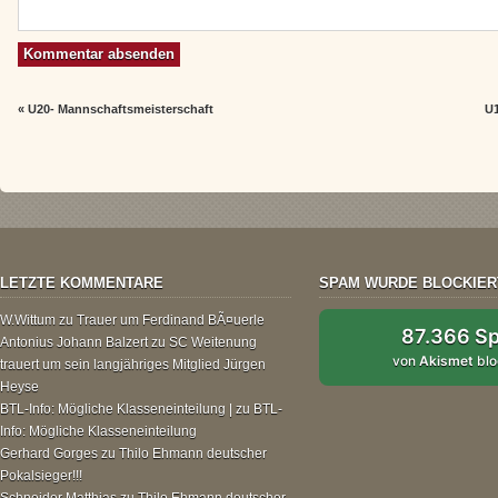
«
U20- Mannschaftsmeisterschaft
U1
LETZTE KOMMENTARE
SPAM WURDE BLOCKIER
W.Wittum
zu
Trauer um Ferdinand BÃ¤uerle
87.366 S
Antonius Johann Balzert
zu
SC Weitenung
von
Akismet
blo
trauert um sein langjähriges Mitglied Jürgen
Heyse
BTL-Info: Mögliche Klasseneinteilung |
zu
BTL-
Info: Mögliche Klasseneinteilung
Gerhard Gorges
zu
Thilo Ehmann deutscher
Pokalsieger!!!
Schneider Matthias
zu
Thilo Ehmann deutscher