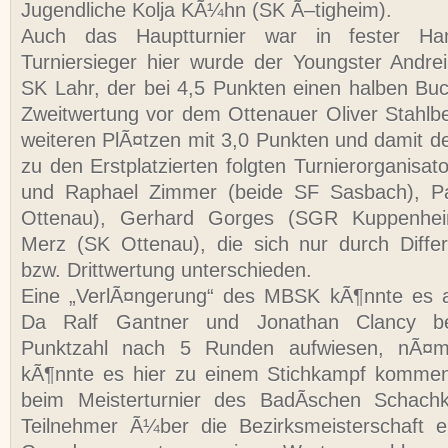
Jugendliche Kolja KÃ¼hn (SK Ã–tigheim).
Auch das Hauptturnier war in fester Ha
Turniersieger hier wurde der Youngster Andre
SK Lahr, der bei 4,5 Punkten einen halben Buc
Zweitwertung vor dem Ottenauer Oliver Stahlbe
weiteren PlÃ¤tzen mit 3,0 Punkten und damit d
zu den Erstplatzierten folgten Turnierorganisa
und Raphael Zimmer (beide SF Sasbach), Pa
Ottenau), Gerhard Gorges (SGR Kuppenhe
Merz (SK Ottenau), die sich nur durch Diffe
bzw. Drittwertung unterschieden.
Eine „VerlÃ¤ngerung“ des MBSK kÃ¶nnte es 
Da Ralf Gantner und Jonathan Clancy be
Punktzahl nach 5 Runden aufwiesen, nÃ¤ml
kÃ¶nnte es hier zu einem Stichkampf kommen
beim Meisterturnier des BadÃ­schen Schach
Teilnehmer Ã¼ber die Bezirksmeisterschaft er