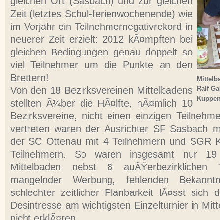
gleichen Ort (Sasbach) und zur gleichen
Zeit (letztes Schul-ferienwochenende) wie
im Vorjahr ein Teilnehmernegativrekord in
neuerer Zeit erzielt: 2012 kÃ¤mpften bei
gleichen Bedingungen genau doppelt so
viel Teilnehmer um die Punkte an den
Brettern!
Mittelb
Von den 18 Bezirksvereinen Mittelbadens
Ralf Ga
Kuppen
stellten Ã¼ber die HÃ¤lfte, nÃ¤mlich 10
Bezirksvereine, nicht einen einzigen Teilnehm
vertreten waren der Ausrichter SF Sasbach m
der SC Ottenau mit 4 Teilnehmern und SGR 
Teilnehmern. So waren insgesamt nur 19
Mittelbaden nebst 8 auÃŸerbezirklichen 
mangelnder Werbung, fehlenden Bekannt
schlechter zeitlicher Planbarkeit lÃ¤sst sich 
Desintresse am wichtigsten Einzelturnier in Mitt
nicht erklÃ¤ren.