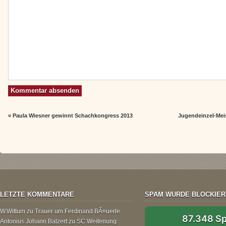
«
Paula Wiesner gewinnt Schachkongress 2013
Jugendeinzel-Meis
LETZTE KOMMENTARE
SPAM WURDE BLOCKIER
W.Wittum
zu
Trauer um Ferdinand BÃ¤uerle
87.348 S
Antonius Johann Balzert
zu
SC Weitenung