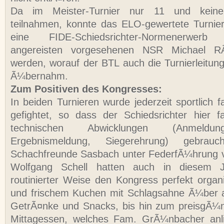
Da im Meister-Turnier nur 11 und keine
teilnahmen, konnte das ELO-gewertete Turnie
eine FIDE-Schiedsrichter-Normenerwer
angereisten vorgesehenen NSR Michael R
werden, worauf der BTL auch die Turnierleitung
Ã¼bernahm.
Zum Positiven des Kongresses:
In beiden Turnieren wurde jederzeit sportlich 
gefightet, so dass der Schiedsrichter hier 
technischen Abwicklungen (Anmeldun
Ergebnismeldung, Siegerehrung) gebrau
Schachfreunde Sasbach unter FederfÃ¼hrung 
Wolfgang Schell hatten auch in diesem 
routinierter Weise den Kongress perfekt organi
und frischem Kuchen mit Schlagsahne Ã¼ber all
GetrÃ¤nke und Snacks, bis hin zum preisgÃ¼n
Mittagessen, welches Fam. GrÃ¼nbacher anli