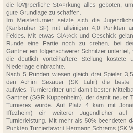
die kÃ¶rperliche StÃ¤rkung alles geboten, u
gute Grundlage zu schaffen.
Im Meisterturnier setzte sich die Jugendlic
(Karlsruher SF) mit alleinigen 4,0 Punkten 
Feldes. Mit etwas GlÃ¼ck und Geschick gelang
Runde eine Partie noch zu drehen, bei der
Gantner ein folgenschwerer Schnitzer unterlief, 
die deutlich vorteilhaftere Stellung kostete 
Niederlage einbrachte.
Nach 5 Runden wiesen gleich drei Spieler 3,
den Achim Sexauer (SK Lahr) die beste 
aufwies. Turnierdritter und damit bester Mittel
Gantner (SGR Kuppenheim), der damit neuer Ti
Turnieres wurde. Auf Platz 4 kam mit Jona
Iffezheim) ein weiterer Jugendlicher auf 
Turnierleistung. Mit mehr als 50% beendeten da
Punkten Turnierfavorit Hermann Schrems (SK 