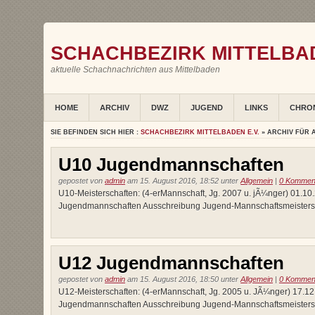
SCHACHBEZIRK MITTELBAD
aktuelle Schachnachrichten aus Mittelbaden
HOME
ARCHIV
DWZ
JUGEND
LINKS
CHRO
SIE BEFINDEN SICH HIER :
SCHACHBEZIRK MITTELBADEN E.V.
» ARCHIV FÜR 
U10 Jugendmannschaften
gepostet von
admin
am 15. August 2016, 18:52 unter
Allgemein
|
0 Kommen
U10-Meisterschaften: (4-erMannschaft, Jg. 2007 u. jÃ¼nger) 01.1
Jugendmannschaften Ausschreibung Jugend-Mannschaftsmeisters
U12 Jugendmannschaften
gepostet von
admin
am 15. August 2016, 18:50 unter
Allgemein
|
0 Kommen
U12-Meisterschaften: (4-erMannschaft, Jg. 2005 u. JÃ¼nger) 17.1
Jugendmannschaften Ausschreibung Jugend-Mannschaftsmeisters