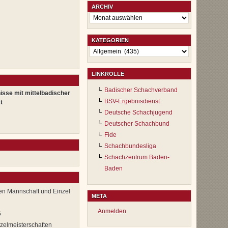
ARCHIV
Archiv
KATEGORIEN
Kategorien
LINKROLLE
Badischer Schachverband
isse mit mittelbadischer
BSV-Ergebnisdienst
t
Deutsche Schachjugend
Deutscher Schachbund
Fide
Schachbundesliga
Schachzentrum Baden-
Baden
ten Mannschaft und Einzel
META
Anmelden
6
zelmeisterschaften