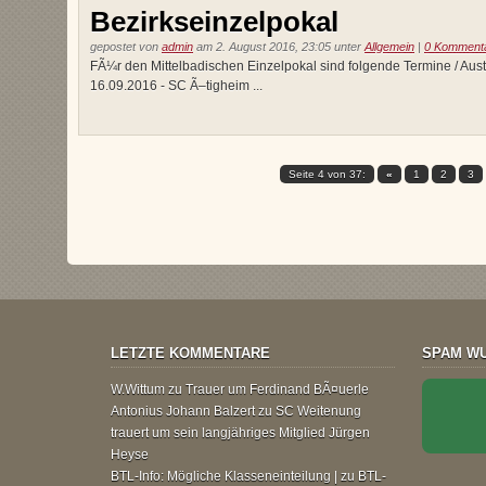
Bezirkseinzelpokal
gepostet von
admin
am 2. August 2016, 23:05 unter
Allgemein
|
0 Komment
FÃ¼r den Mittelbadischen Einzelpokal sind folgende Termine / Aust
16.09.2016 - SC Ã–tigheim ...
Seite 4 von 37:
«
1
2
3
LETZTE KOMMENTARE
SPAM WU
W.Wittum
zu
Trauer um Ferdinand BÃ¤uerle
Antonius Johann Balzert
zu
SC Weitenung
trauert um sein langjähriges Mitglied Jürgen
Heyse
BTL-Info: Mögliche Klasseneinteilung |
zu
BTL-