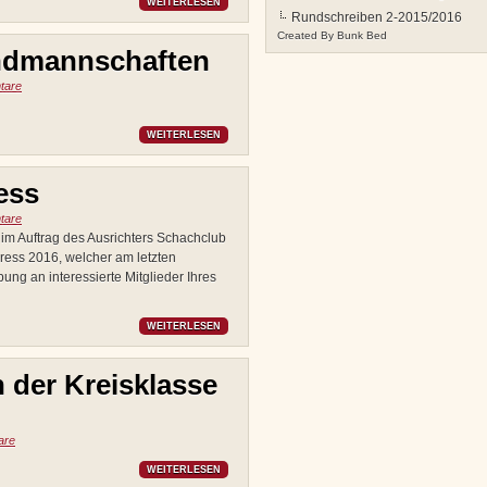
WEITERLESEN
Rundschreiben 2-2015/2016
Created By
Bunk Bed
endmannschaften
tare
WEITERLESEN
ess
tare
 im Auftrag des Ausrichters Schachclub
ress 2016, welcher am letzten
bung an interessierte Mitglieder Ihres
WEITERLESEN
 der Kreisklasse
are
WEITERLESEN