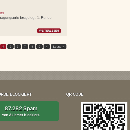
are
ragungsorte festgelegt: 1. Runde
WEITERLESEN
4
5
6
7
8
9
»
Letzte »
RDE BLOCKIERT
QR-CODE
87.282 Spam
von
Akismet
blockiert.