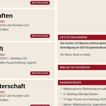
WEITERLESEN
ften
tare
1.2016 alle Runden U14
haften
WEITERLESEN
LETZTE ERGEBNISSE
Die letzten 10 Mannschaftsergebn
ft
Beteiligung im BSV-Ergebnisdiens
tare
No items, feed is empty.
.2016 1. Spieltag U16
ften Ausschreibung Jugend-
MIBASE ON FACEBOOK
WEITERLESEN
RANDOM PAGES
erschaft
Mittelbadische Blitzmeisterschaf
tare
9. Spieltag Oberliga Baden
1.2017 alle Runden U20
3-Tage-Turnier an Fasching 201
haften
Memo: Mittelbadische Jugendein