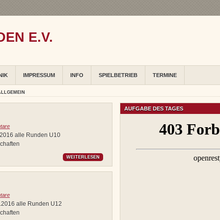
EN E.V.
NIK
IMPRESSUM
INFO
SPIELBETRIEB
TERMINE
ALLGEMEIN
AUFGABE DES TAGES
tare
0.2016 alle Runden U10
chaften
WEITERLESEN
tare
2.2016 alle Runden U12
chaften