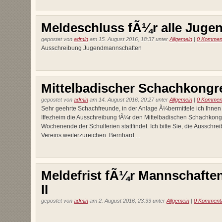
Meldeschluss fÃ¼r alle Jug
gepostet von
admin
am 15. August 2016, 18:37 unter
Allgemein
|
0 Kommen
Ausschreibung Jugendmannschaften
Mittelbadischer Schachkongr
gepostet von
admin
am 14. August 2016, 20:27 unter
Allgemein
|
0 Kommen
Sehr geehrte Schachfreunde, in der Anlage Ã¼bermittele ich Ihnen
Iffezheim die Ausschreibung fÃ¼r den Mittelbadischen Schachkong
Wochenende der Schulferien stattfindet. Ich bitte Sie, die Ausschrei
Vereins weiterzureichen. Bernhard ...
Meldefrist fÃ¼r Mannschaften
II
gepostet von
admin
am 2. August 2016, 23:33 unter
Allgemein
|
0 Komment