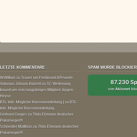
LETZTE KOMMENTARE
SPAM WURDE BLOCKIER
W.Wittum
zu
Trauer um Ferdinand BÃ¤uerle
87.230 S
Antonius Johann Balzert
zu
SC Weitenung
von
Akismet
blo
trauert um sein langjähriges Mitglied Jürgen
Heyse
BTL-Info: Mögliche Klasseneinteilung |
zu
BTL-
Info: Mögliche Klasseneinteilung
Gerhard Gorges
zu
Thilo Ehmann deutscher
Pokalsieger!!!
Schneider Matthias
zu
Thilo Ehmann deutscher
Pokalsieger!!!