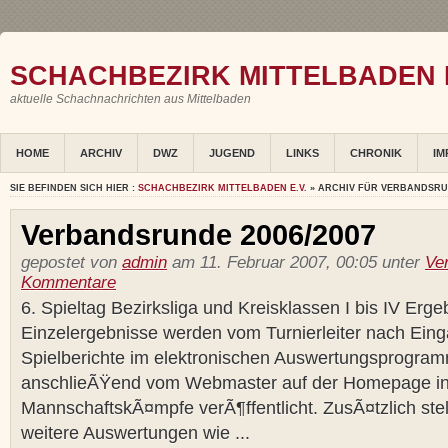
SCHACHBEZIRK MITTELBADEN E
aktuelle Schachnachrichten aus Mittelbaden
HOME
ARCHIV
DWZ
JUGEND
LINKS
CHRONIK
IM
SIE BEFINDEN SICH HIER :
SCHACHBEZIRK MITTELBADEN E.V.
» ARCHIV FÜR VERBANDSR
Verbandsrunde 2006/2007
gepostet von
admin
am 11. Februar 2007, 00:05 unter
Ve
Kommentare
6. Spieltag Bezirksliga und Kreisklassen I bis IV Erg
Einzelergebnisse werden vom Turnierleiter nach Ein
Spielberichte im elektronischen Auswertungsprogram
anschlieÃŸend vom Webmaster auf der Homepage in
MannschaftskÃ¤mpfe verÃ¶ffentlicht. ZusÃ¤tzlich stel
weitere Auswertungen wie ...