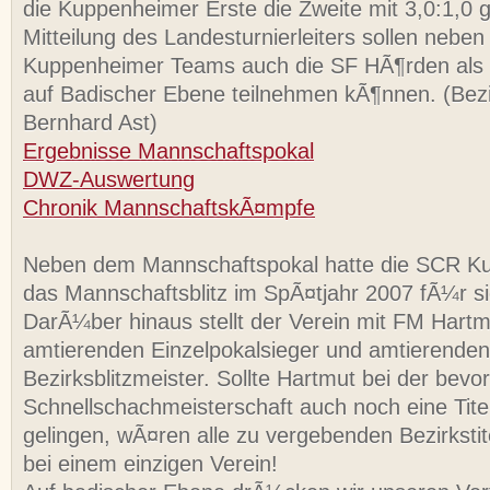
die Kuppenheimer Erste die Zweite mit 3,0:1,0
Mitteilung des Landesturnierleiters sollen neben
Kuppenheimer Teams auch die SF HÃ¶rden als Dr
auf Badischer Ebene teilnehmen kÃ¶nnen. (Bezir
Bernhard Ast)
Ergebnisse Mannschaftspokal
DWZ-Auswertung
Chronik MannschaftskÃ¤mpfe
Neben dem Mannschaftspokal hatte die SCR Ku
das Mannschaftsblitz im SpÃ¤tjahr 2007 fÃ¼r si
DarÃ¼ber hinaus stellt der Verein mit FM Hart
amtierenden Einzelpokalsieger und amtierenden
Bezirksblitzmeister. Sollte Hartmut bei der bev
Schnellschachmeisterschaft auch noch eine Tite
gelingen, wÃ¤ren alle zu vergebenden Bezirkstit
bei einem einzigen Verein!