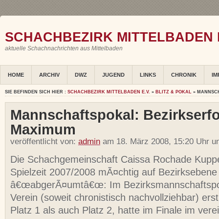
SCHACHBEZIRK MITTELBADEN E
aktuelle Schachnachrichten aus Mittelbaden
HOME
ARCHIV
DWZ
JUGEND
LINKS
CHRONIK
IM
SIE BEFINDEN SICH HIER :
SCHACHBEZIRK MITTELBADEN E.V.
»
BLITZ & POKAL
» MANNSCH
Mannschaftspokal: Bezirkserfo
Maximum
veröffentlicht von:
admin
am 18. März 2008, 15:20 Uhr u
Die Schachgemeinschaft Caissa Rochade Kuppe
Spielzeit 2007/2008 mÃ¤chtig auf Bezirksebene
â€œabgerÃ¤umtâ€œ: Im Bezirksmannschaftspok
Verein (soweit chronistisch nachvollziehbar) ers
Platz 1 als auch Platz 2, hatte im Finale im vere