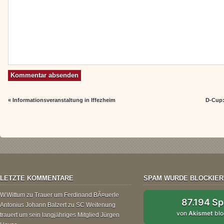
«
Informationsveranstaltung in Iffezheim
D-Cup: 
LETZTE KOMMENTARE
SPAM WURDE BLOCKIER
W.Wittum
zu
Trauer um Ferdinand BÃ¤uerle
87.194 S
Antonius Johann Balzert
zu
SC Weitenung
von
Akismet
blo
trauert um sein langjähriges Mitglied Jürgen