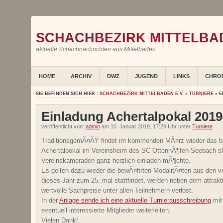
SCHACHBEZIRK MITTELBAD
aktuelle Schachnachrichten aus Mittelbaden
HOME
ARCHIV
DWZ
JUGEND
LINKS
CHRO
SIE BEFINDEN SICH HIER :
SCHACHBEZIRK MITTELBADEN E.V.
»
TURNIERE
» E
Einladung Achertalpokal 2019
veröffentlicht von:
admin
am 10. Januar 2019, 17:29 Uhr unter
Turniere
TraditionsgemÃ¤ÃŸ findet im kommenden MÃ¤rz wieder das be
Achertalpokal im Vereinsheim des SC OttenhÃ¶fen-Seebach st
Vereinskameraden ganz herzlich einladen mÃ¶chte.
Es gelten dazu wieder die bewÃ¤hrten ModalitÃ¤ten aus den v
dieses Jahr zum 25. mal stattfindet, werden neben dem attrakt
wertvolle Sachpreise unter allen Teilnehmern verlost.
In der
Anlage sende ich eine aktuelle Turnierausschreibung
mit
eventuell interessierte Mitglieder weiterleiten.
Vielen Dank!