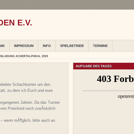
EN E.V.
NIK
IMPRESSUM
INFO
SPIELBETRIEB
TERMINE
INLADUNG ACHERTALPOKAL 2019
AUFGABE DES TAGES
liebte Schachturnier um den
att, zu dem ich Euch und eure
ergangenen Jahren. Da das Turnier
iven Preisfond noch zusÃ¤tzlich
 – wenn mÃ¶glich, bitte auch an