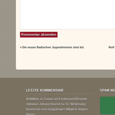
«
Die neuen Badischen Jugendmeister sind da!
Rolf
LETZTE KOMMENTARE
SPAM WU
W.Wittum
zu
Trauer um Ferdinand BÃ¤uerle
Antonius Johann Balzert
zu
SC Weitenung
trauert um sein langjähriges Mitglied Jürgen
Heyse