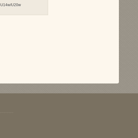
n U14w/U20w