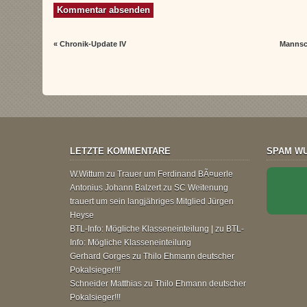
«
Chronik-Update IV
Mannsc
LETZTE KOMMENTARE
SPAM WU
W.Wittum
zu
Trauer um Ferdinand BÃ¤uerle
Antonius Johann Balzert
zu
SC Weitenung
trauert um sein langjähriges Mitglied Jürgen
Heyse
BTL-Info: Mögliche Klasseneinteilung |
zu
BTL-
Info: Mögliche Klasseneinteilung
Gerhard Gorges
zu
Thilo Ehmann deutscher
Pokalsieger!!!
Schneider Matthias
zu
Thilo Ehmann deutscher
Pokalsieger!!!