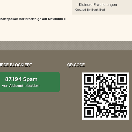
Kleinere Erweiterungen
Created By
Bunk Bed
haftspokal: Bezirkserfolge auf Maximum
»
RDE BLOCKIERT
QR-CODE
87.194 Spam
von
Akismet
blockiert.