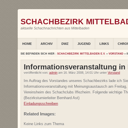
SCHACHBEZIRK MITTELBAD
aktuelle Schachnachrichten aus Mittelbaden
HOME
ARCHIV
DWZ
JUGEND
LINKS
CHRO
SIE BEFINDEN SICH HIER :
SCHACHBEZIRK MITTELBADEN E.V.
»
VORSTAND
» 
Informationsveranstaltung in 
veröffentlicht von:
admin
am 16. März 2008, 14:01 Uhr unter
Vorstand
Im Auftrag des Vorstandes unseres Schachbezirks lade ich Sie 
Informationsveranstaltung mit Meinungsaustausch am Freitag, 
Vereinsheim des Schachclubs Iffezheim. Folgende wichtige Th
(Bezirksturnierleiter Bernhard Ast)
Einladungsschreiben
Related Images:
Keine Links zum Thema