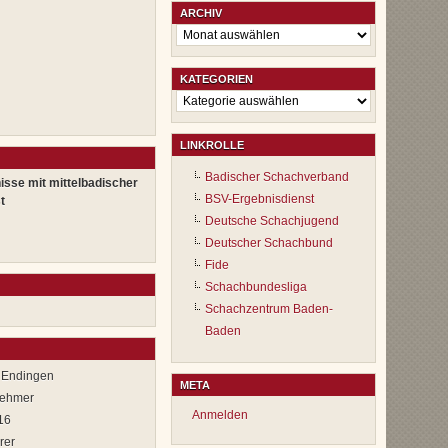
ARCHIV
Archiv
KATEGORIEN
Kategorien
LINKROLLE
Badischer Schachverband
isse mit mittelbadischer
BSV-Ergebnisdienst
t
Deutsche Schachjugend
Deutscher Schachbund
Fide
Schachbundesliga
Schachzentrum Baden-
Baden
 Endingen
META
lnehmer
Anmelden
16
rer