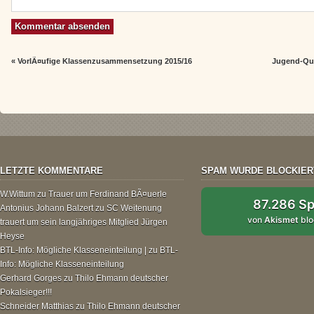
«
VorlÃ¤ufige Klassenzusammensetzung 2015/16
Jugend-Qua
LETZTE KOMMENTARE
SPAM WURDE BLOCKIER
W.Wittum
zu
Trauer um Ferdinand BÃ¤uerle
87.286 S
Antonius Johann Balzert
zu
SC Weitenung
von
Akismet
blo
trauert um sein langjähriges Mitglied Jürgen
Heyse
BTL-Info: Mögliche Klasseneinteilung |
zu
BTL-
Info: Mögliche Klasseneinteilung
Gerhard Gorges
zu
Thilo Ehmann deutscher
Pokalsieger!!!
Schneider Matthias
zu
Thilo Ehmann deutscher