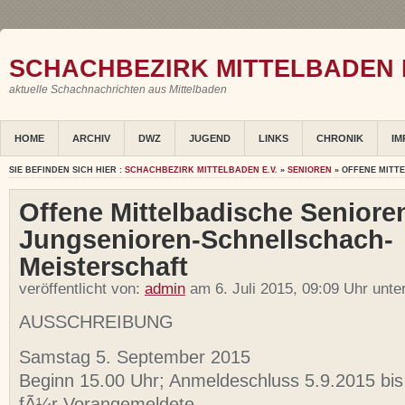
SCHACHBEZIRK MITTELBADEN E
aktuelle Schachnachrichten aus Mittelbaden
HOME
ARCHIV
DWZ
JUGEND
LINKS
CHRONIK
IM
SIE BEFINDEN SICH HIER :
SCHACHBEZIRK MITTELBADEN E.V.
»
SENIOREN
» OFFENE MITT
Offene Mittelbadische Seniore
Jungsenioren-Schnellschach-
Meisterschaft
veröffentlicht von:
admin
am 6. Juli 2015, 09:09 Uhr unte
AUSSCHREIBUNG
Samstag 5. September 2015
Beginn 15.00 Uhr; Anmeldeschluss 5.9.2015 bis
fÃ¼r Vorangemeldete