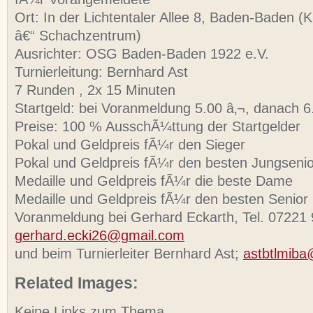
Ort: In der Lichtentaler Allee 8, Baden-Baden (
â€“ Schachzentrum)
Ausrichter: OSG Baden-Baden 1922 e.V.
Turnierleitung: Bernhard Ast
7 Runden , 2x 15 Minuten
Startgeld: bei Voranmeldung 5.00 â‚¬, danach 6
Preise: 100 % AusschÃ¼ttung der Startgelder
Pokal und Geldpreis fÃ¼r den Sieger
Pokal und Geldpreis fÃ¼r den besten Jungsenio
Medaille und Geldpreis fÃ¼r die beste Dame
Medaille und Geldpreis fÃ¼r den besten Senior
Voranmeldung bei Gerhard Eckarth, Tel. 07221
gerhard.ecki26@gmail.com
und beim Turnierleiter Bernhard Ast;
astbtlmib
Related Images:
Keine Links zum Thema