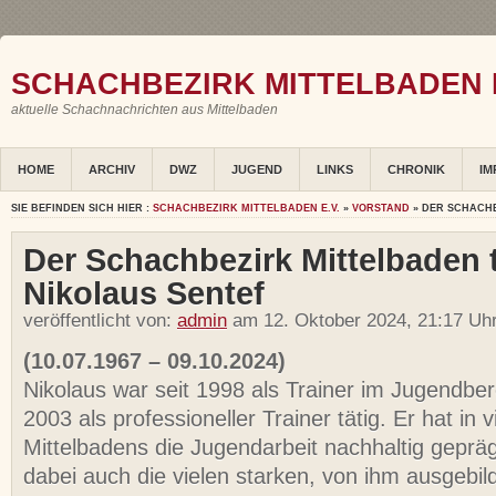
SCHACHBEZIRK MITTELBADEN E
aktuelle Schachnachrichten aus Mittelbaden
HOME
ARCHIV
DWZ
JUGEND
LINKS
CHRONIK
IM
SIE BEFINDEN SICH HIER :
SCHACHBEZIRK MITTELBADEN E.V.
»
VORSTAND
» DER SCHACH
Der Schachbezirk Mittelbaden 
Nikolaus Sentef
veröffentlicht von:
admin
am 12. Oktober 2024, 21:17 Uh
(10.07.1967 – 09.10.2024)
Nikolaus war seit 1998 als Trainer im Jugendber
2003 als professioneller Trainer tätig. Er hat in 
Mittelbadens die Jugendarbeit nachhaltig geprä
dabei auch die vielen starken, von ihm ausgebil