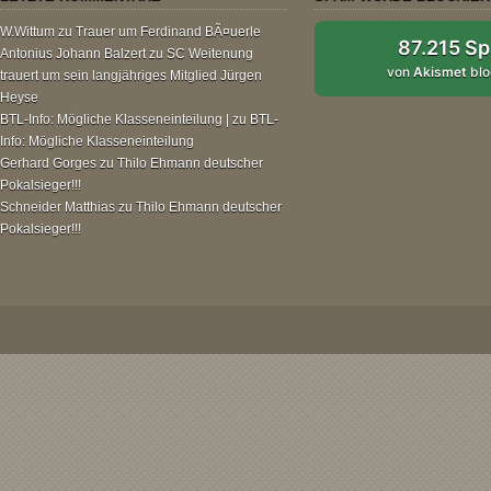
W.Wittum
zu
Trauer um Ferdinand BÃ¤uerle
87.215 S
Antonius Johann Balzert
zu
SC Weitenung
von
Akismet
blo
trauert um sein langjähriges Mitglied Jürgen
Heyse
BTL-Info: Mögliche Klasseneinteilung |
zu
BTL-
Info: Mögliche Klasseneinteilung
Gerhard Gorges
zu
Thilo Ehmann deutscher
Pokalsieger!!!
Schneider Matthias
zu
Thilo Ehmann deutscher
Pokalsieger!!!