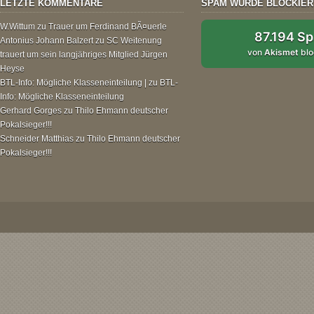
LETZTE KOMMENTARE
SPAM WURDE BLOCKIER
W.Wittum
zu
Trauer um Ferdinand BÃ¤uerle
87.194 S
Antonius Johann Balzert
zu
SC Weitenung
von
Akismet
blo
trauert um sein langjähriges Mitglied Jürgen
Heyse
BTL-Info: Mögliche Klasseneinteilung |
zu
BTL-
Info: Mögliche Klasseneinteilung
Gerhard Gorges
zu
Thilo Ehmann deutscher
Pokalsieger!!!
Schneider Matthias
zu
Thilo Ehmann deutscher
Pokalsieger!!!