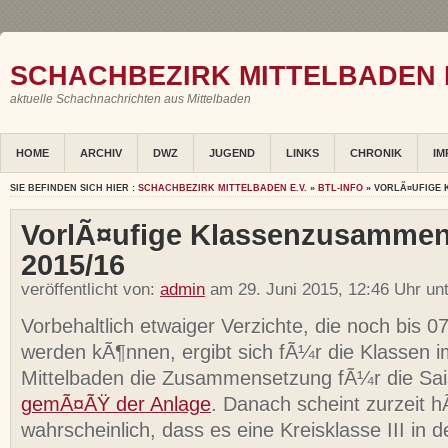
SCHACHBEZIRK MITTELBADEN E
aktuelle Schachnachrichten aus Mittelbaden
HOME
ARCHIV
DWZ
JUGEND
LINKS
CHRONIK
IM
SIE BEFINDEN SICH HIER :
SCHACHBEZIRK MITTELBADEN E.V.
»
BTL-INFO
» VORLÃ¤UFIGE 
VorlÃ¤ufige Klassenzusamme
2015/16
veröffentlicht von:
admin
am 29. Juni 2015, 12:46 Uhr un
Vorbehaltlich etwaiger Verzichte, die noch bis 07
werden kÃ¶nnen, ergibt sich fÃ¼r die Klassen i
Mittelbaden die Zusammensetzung fÃ¼r die Sa
gemÃ¤ÃŸ der Anlage
. Danach scheint zurzeit 
wahrscheinlich, dass es eine Kreisklasse III i