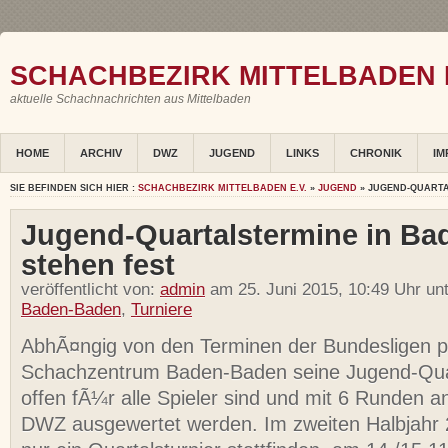
SCHACHBEZIRK MITTELBADEN E
aktuelle Schachnachrichten aus Mittelbaden
HOME
ARCHIV
DWZ
JUGEND
LINKS
CHRONIK
IM
SIE BEFINDEN SICH HIER :
SCHACHBEZIRK MITTELBADEN E.V.
»
JUGEND
» JUGEND-QUARTA
Jugend-Quartalstermine in B
stehen fest
veröffentlicht von:
admin
am 25. Juni 2015, 10:49 Uhr un
Baden-Baden
,
Turniere
AbhÃ¤ngig von den Terminen der Bundesligen p
Schachzentrum Baden-Baden seine Jugend-Quar
offen fÃ¼r alle Spieler sind und mit 6 Runden 
DWZ ausgewertet werden. Im zweiten Halbjahr 