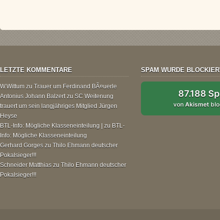
LETZTE KOMMENTARE
SPAM WURDE BLOCKIER
W.Wittum
zu
Trauer um Ferdinand BÃ¤uerle
87.188 S
Antonius Johann Balzert
zu
SC Weitenung
von
Akismet
blo
trauert um sein langjähriges Mitglied Jürgen
Heyse
BTL-Info: Mögliche Klasseneinteilung |
zu
BTL-
Info: Mögliche Klasseneinteilung
Gerhard Gorges
zu
Thilo Ehmann deutscher
Pokalsieger!!!
Schneider Matthias
zu
Thilo Ehmann deutscher
Pokalsieger!!!