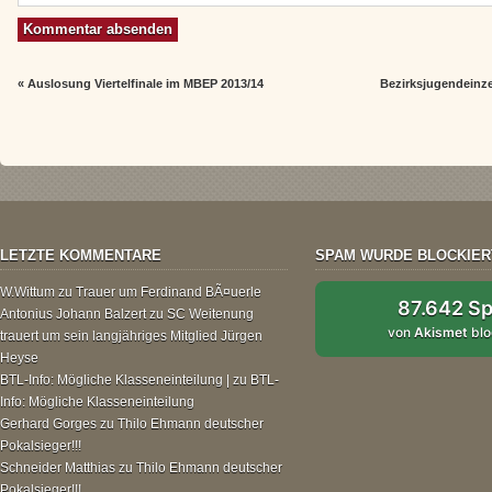
«
Auslosung Viertelfinale im MBEP 2013/14
Bezirksjugendeinze
LETZTE KOMMENTARE
SPAM WURDE BLOCKIER
W.Wittum
zu
Trauer um Ferdinand BÃ¤uerle
87.642 S
Antonius Johann Balzert
zu
SC Weitenung
von
Akismet
blo
trauert um sein langjähriges Mitglied Jürgen
Heyse
BTL-Info: Mögliche Klasseneinteilung |
zu
BTL-
Info: Mögliche Klasseneinteilung
Gerhard Gorges
zu
Thilo Ehmann deutscher
Pokalsieger!!!
Schneider Matthias
zu
Thilo Ehmann deutscher
Pokalsieger!!!