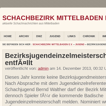
SCHACHBEZIRK MITTELBADEN E
aktuelle Schachnachrichten aus Mittelbaden
HOME
ARCHIV
DWZ
JUGEND
LINKS
CHRONIK
IM
SIE BEFINDEN SICH HIER :
SCHACHBEZIRK MITTELBADEN E.V.
»
JUGEND
» BEZIRKSJUGEND
Bezirksjugendeinzelmeistersch
entfÃ¤llt
veröffentlicht von:
admin
am 14. Dezember 2013, 00:32 U
Dieses Jahr konnte keine Bezirksjugendmeistersc
Nach Absprache mit dem Jugendeinzelreferente
Schachjugend Bernd Walther darf der Bezirk Mi
dennoch Spieler fÃ¼r die kommende Badische
Jugendeinzelmeisterschaft melden. Nominiert 