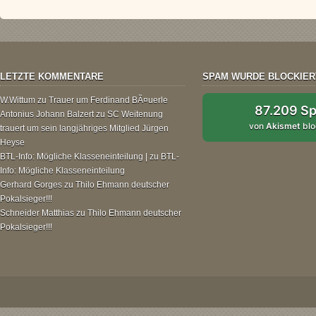
LETZTE KOMMENTARE
SPAM WURDE BLOCKIER
W.Wittum
zu
Trauer um Ferdinand BÃ¤uerle
87.209 S
Antonius Johann Balzert
zu
SC Weitenung
von
Akismet
blo
trauert um sein langjähriges Mitglied Jürgen
Heyse
BTL-Info: Mögliche Klasseneinteilung |
zu
BTL-
Info: Mögliche Klasseneinteilung
Gerhard Gorges
zu
Thilo Ehmann deutscher
Pokalsieger!!!
Schneider Matthias
zu
Thilo Ehmann deutscher
Pokalsieger!!!