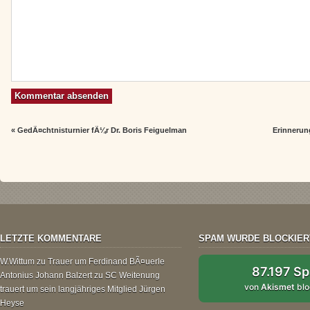
«
GedÃ¤chtnisturnier fÃ¼r Dr. Boris Feiguelman
Erinnerun
LETZTE KOMMENTARE
SPAM WURDE BLOCKIER
W.Wittum
zu
Trauer um Ferdinand BÃ¤uerle
87.197 S
Antonius Johann Balzert
zu
SC Weitenung
von
Akismet
blo
trauert um sein langjähriges Mitglied Jürgen
Heyse