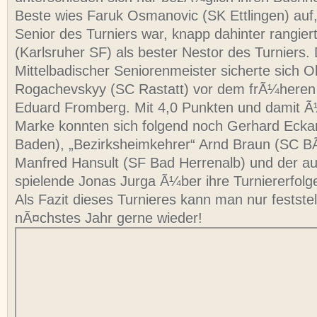
Beste wies Faruk Osmanovic (SK Ettlingen) auf,
Senior des Turniers war, knapp dahinter rangie
(Karlsruher SF) als bester Nestor des Turniers. D
Mittelbadischer Seniorenmeister sicherte sich 
Rogachevskyy (SC Rastatt) vor dem frÃ¼heren T
Eduard Fromberg. Mit 4,0 Punkten und damit 
Marke konnten sich folgend noch Gerhard Eck
Baden), „Bezirksheimkehrer“ Arnd Braun (SC BÃ
Manfred Hansult (SF Bad Herrenalb) und der a
spielende Jonas Jurga Ã¼ber ihre Turniererfolg
Als Fazit dieses Turnieres kann man nur festste
nÃ¤chstes Jahr gerne wieder!