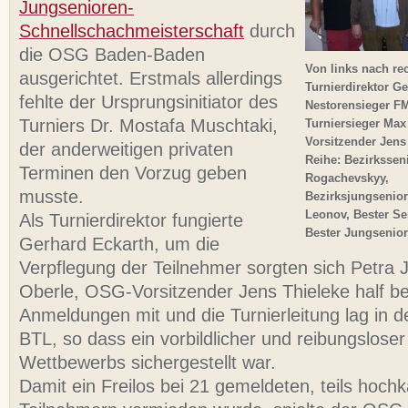
Jungsenioren-
Schnellschachmeisterschaft
durch
die OSG Baden-Baden
Von links nach re
ausgerichtet. Erstmals allerdings
Turnierdirektor G
fehlte der Ursprungsinitiator des
Nestorensieger FM
Turniers Dr. Mostafa Muschtaki,
Turniersieger Max
Vorsitzender Jens 
der anderweitigen privaten
Reihe: Bezirkssen
Terminen den Vorzug geben
Rogachevskyy,
musste.
Bezirksjungsenior
Leonov, Bester S
Als Turnierdirektor fungierte
Bester Jungsenior
Gerhard Eckarth, um die
Verpflegung der Teilnehmer sorgten sich Petra 
Oberle, OSG-Vorsitzender Jens Thieleke half be
Anmeldungen mit und die Turnierleitung lag in
BTL, so dass ein vorbildlicher und reibungsloser
Wettbewerbs sichergestellt war.
Damit ein Freilos bei 21 gemeldeten, teils hoch