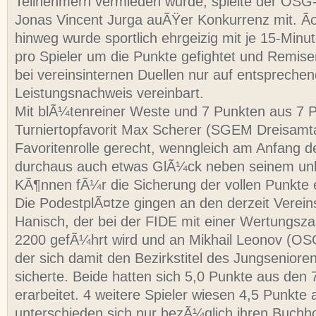
Teilnehmern vermieden wurde, spielte der OSG
Jonas Vincent Jurga auÃŸer Konkurrenz mit. 
hinweg wurde sportlich ehrgeizig mit je 15-Minu
pro Spieler um die Punkte gefightet und Remis
bei vereinsinternen Duellen nur auf entspreche
Leistungsnachweis vereinbart.
Mit blÃ¼tenreiner Weste und 7 Punkten aus 7 P
Turniertopfavorit Max Scherer (SGEM Dreisamta
Favoritenrolle gerecht, wenngleich am Anfang d
durchaus auch etwas GlÃ¼ck neben seinem unb
KÃ¶nnen fÃ¼r die Sicherung der vollen Punkte e
Die PodestplÃ¤tze gingen an den derzeit Verein
Hanisch, der bei der FIDE mit einer Wertungsz
2200 gefÃ¼hrt wird und an Mikhail Leonov (O
der sich damit den Bezirkstitel des Jungseniore
sicherte. Beide hatten sich 5,0 Punkte aus den
erarbeitet. 4 weitere Spieler wiesen 4,5 Punkte 
unterschieden sich nur bezÃ¼glich ihren Buchh