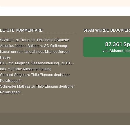
LETZTE KOMMENTARE
SPAM WURDE BLOCKIER
W.Wittum
zu
Trauer um Ferdinand BÃ¤uerle
87.361 S
Antonius Johann Balzert
zu
SC Weitenung
von
Akismet
blo
trauert um sein langjähriges Mitglied Jürgen
Heyse
BTL-Info: Mögliche Klasseneinteilung |
zu
BTL-
Info: Mögliche Klasseneinteilung
Gerhard Gorges
zu
Thilo Ehmann deutscher
Pokalsieger!!!
Schneider Matthias
zu
Thilo Ehmann deutscher
Pokalsieger!!!