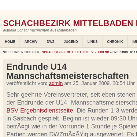
SCHACHBEZIRK MITTELBADEN E
aktuelle Schachnachrichten aus Mittelbaden
HOME
ARCHIV
DWZ
JUGEND
LINKS
CHRONIK
IM
SIE BEFINDEN SICH HIER :
SCHACHBEZIRK MITTELBADEN E.V.
»
JUGEND
» ENDRUNDE U14
Endrunde U14
Mannschaftsmeisterschaften
veröffentlicht von:
admin
am 25. Januar 2009, 20:54 Uhr
Sehr geehrte Vereinsvertreter, seit eben stehe
der Endrunde der U14- Mannschaftsmeisterscha
BSV-Ergebnisdienstseite
. Die Runden 1-3 werd
in Sasbach gespielt. Beginn ist wieder 09:30 Uh
betrÃ¤gt wie in der Vorrunde 1 Stunde je Spieler
Partien werden DWZmÃ¤ÃŸig ausgewertet. Es 