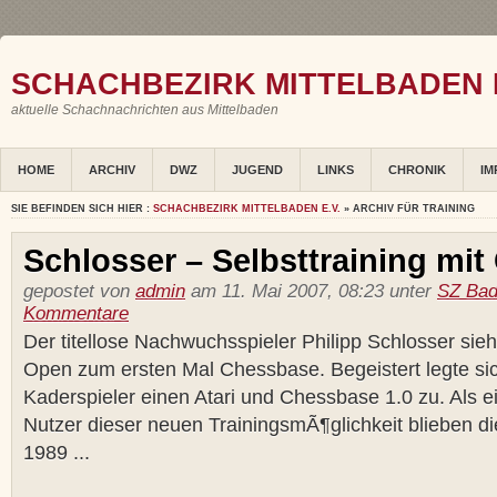
SCHACHBEZIRK MITTELBADEN E
aktuelle Schachnachrichten aus Mittelbaden
HOME
ARCHIV
DWZ
JUGEND
LINKS
CHRONIK
IM
SIE BEFINDEN SICH HIER :
SCHACHBEZIRK MITTELBADEN E.V.
» ARCHIV FÜR TRAINING
Schlosser – Selbsttraining mi
gepostet von
admin
am 11. Mai 2007, 08:23 unter
SZ Bad
Kommentare
Der titellose Nachwuchsspieler Philipp Schlosser sie
Open zum ersten Mal Chessbase. Begeistert legte sic
Kaderspieler einen Atari und Chessbase 1.0 zu. Als e
Nutzer dieser neuen TrainingsmÃ¶glichkeit blieben die
1989 ...