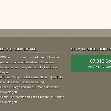
LETZTE KOMMENTARE
SPAM WURDE BLOCKIER
W.Wittum
zu
Trauer um Ferdinand BÃ¤uerle
87.312 S
Antonius Johann Balzert
zu
SC Weitenung
von
Akismet
blo
trauert um sein langjähriges Mitglied Jürgen
Heyse
BTL-Info: Mögliche Klasseneinteilung |
zu
BTL-
Info: Mögliche Klasseneinteilung
Gerhard Gorges
zu
Thilo Ehmann deutscher
Pokalsieger!!!
Schneider Matthias
zu
Thilo Ehmann deutscher
Pokalsieger!!!