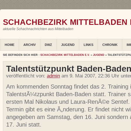
SCHACHBEZIRK MITTELBADEN E
aktuelle Schachnachrichten aus Mittelbaden
HOME
ARCHIV
DWZ
JUGEND
LINKS
CHRONIK
IM
SIE BEFINDEN SICH HIER :
SCHACHBEZIRK MITTELBADEN E.V.
»
JUGEND
» TALENTSTÜTZP
Talentstützpunkt Baden-Bade
veröffentlicht von:
admin
am 9. Mai 2007, 22:36 Uhr unte
Am kommenden Sonntag findet das 2. Training 
TalentstÃ¼tzpunkt Baden-Baden statt. Trainer s
ersten Mal Nikolaus und Laura-RenÃ©e Sentef.
Termin gibt es eine Ã„nderung. Er findet nicht 
angegeben am Samstag, den 16. Juni sondern
17. Juni statt.