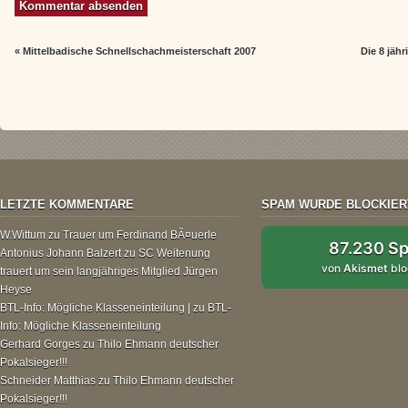
«
Mittelbadische Schnellschachmeisterschaft 2007
Die 8 jäh
LETZTE KOMMENTARE
SPAM WURDE BLOCKIER
W.Wittum
zu
Trauer um Ferdinand BÃ¤uerle
87.230 S
Antonius Johann Balzert
zu
SC Weitenung
von
Akismet
blo
trauert um sein langjähriges Mitglied Jürgen
Heyse
BTL-Info: Mögliche Klasseneinteilung |
zu
BTL-
Info: Mögliche Klasseneinteilung
Gerhard Gorges
zu
Thilo Ehmann deutscher
Pokalsieger!!!
Schneider Matthias
zu
Thilo Ehmann deutscher
Pokalsieger!!!