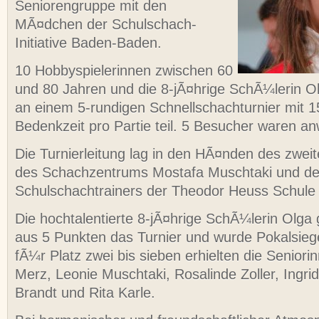
Seniorengruppe mit den
MÃ¤dchen der Schulschach-
Initiative Baden-Baden.
10 Hobbyspielerinnen zwischen 60
und 80 Jahren und die 8-jÃ¤hrige SchÃ¼lerin 
an einem 5-rundigen Schnellschachturnier mit 
Bedenkzeit pro Partie teil. 5 Besucher waren a
Die Turnierleitung lag in den HÃ¤nden des zwei
des Schachzentrums Mostafa Muschtaki und d
Schulschachtrainers der Theodor Heuss Schule K
Die hochtalentierte 8-jÃ¤hrige SchÃ¼lerin Olga
aus 5 Punkten das Turnier und wurde Pokalsiege
fÃ¼r Platz zwei bis sieben erhielten die Senior
Merz, Leonie Muschtaki, Rosalinde Zoller, Ingr
Brandt und Rita Karle.