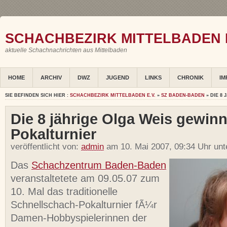
SCHACHBEZIRK MITTELBADEN E
aktuelle Schachnachrichten aus Mittelbaden
HOME
ARCHIV
DWZ
JUGEND
LINKS
CHRONIK
IM
SIE BEFINDEN SICH HIER :
SCHACHBEZIRK MITTELBADEN E.V.
»
SZ BADEN-BADEN
» DIE 8
Die 8 jährige Olga Weis gewin
Pokalturnier
veröffentlicht von:
admin
am 10. Mai 2007, 09:34 Uhr un
Das
Schachzentrum Baden-Baden
veranstaltetete am 09.05.07 zum
10. Mal das traditionelle
Schnellschach-Pokalturnier fÃ¼r
Damen-Hobbyspielerinnen der