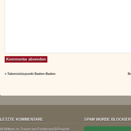
«
Talentstützpunkt Baden-Baden
B
LETZTE KOMMENTARE
SPAM WURDE BLOCKIER
W.Wittum
zu
Trauer um Ferdinand BÃ¤uerle