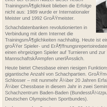
TrainingsmÃ¶glichkeit blieben die Erfolge
nicht aus: 1989 wurde er Internationaler
Meister und 1992 GroÃŸmeister.
Schachdatenbanken revolutionierten in
Verbindung mit dem Internet die
TrainingsmÃ¶glichkeiten nachhaltig. Heute ist e
groÃŸer Spieler- und ErÃ¶ffnungsrepertoiredat
einen ehrgeizigen Spieler auf Turnieren und zur
MannschaftskÃ¤mpfen unerlÃ¤sslich.
Heute bietet Chessbase einen riesigen Funktio
gigantische Anzahl von Schachpartien. GroÃŸmei
Schlosser – mit nunmehr Ã¼ber 20 Jahren Erfah
Ã¼ber Chessbase in diesem Jahr in zwei Semi
Schachzentrum Baden-Baden (BundesstÃ¼tzpu
Deutschen Olympischen Sportbundes).