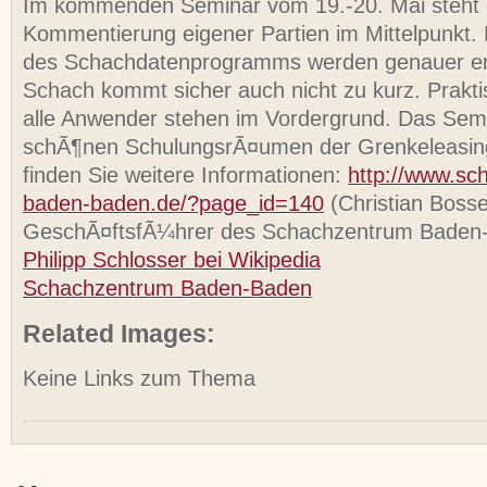
Im kommenden Seminar vom 19.-20. Mai steht 
Kommentierung eigener Partien im Mittelpunkt.
des Schachdatenprogramms werden genauer er
Schach kommt sicher auch nicht zu kurz. Prakt
alle Anwender stehen im Vordergrund. Das Semin
schÃ¶nen SchulungsrÃ¤umen der Grenkeleasing
finden Sie weitere Informationen:
http://www.sc
baden-baden.de/?page_id=140
(Christian Bosse
GeschÃ¤ftsfÃ¼hrer des Schachzentrum Baden
Philipp Schlosser bei Wikipedia
Schachzentrum Baden-Baden
Related Images:
Keine Links zum Thema