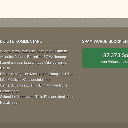
LETZTE KOMMENTARE
SPAM WURDE BLOCKIER
W.Wittum
zu
Trauer um Ferdinand BÃ¤uerle
87.373 S
Antonius Johann Balzert
zu
SC Weitenung
von
Akismet
blo
trauert um sein langjähriges Mitglied Jürgen
Heyse
BTL-Info: Mögliche Klasseneinteilung |
zu
BTL-
Info: Mögliche Klasseneinteilung
Gerhard Gorges
zu
Thilo Ehmann deutscher
Pokalsieger!!!
Schneider Matthias
zu
Thilo Ehmann deutscher
Pokalsieger!!!