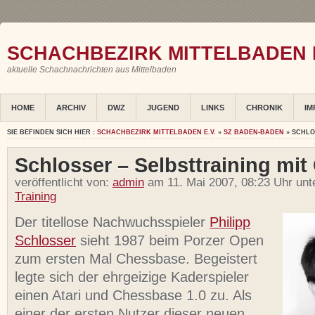
SCHACHBEZIRK MITTELBADEN E
aktuelle Schachnachrichten aus Mittelbaden
HOME
ARCHIV
DWZ
JUGEND
LINKS
CHRONIK
IM
SIE BEFINDEN SICH HIER :
SCHACHBEZIRK MITTELBADEN E.V.
»
SZ BADEN-BADEN
» SCHLO
Schlosser – Selbsttraining mi
veröffentlicht von:
admin
am 11. Mai 2007, 08:23 Uhr unt
Training
Der titellose Nachwuchsspieler
Philipp
Schlosser
sieht 1987 beim Porzer Open
zum ersten Mal Chessbase. Begeistert
legte sich der ehrgeizige Kaderspieler
einen Atari und Chessbase 1.0 zu. Als
einer der ersten Nutzer dieser neuen