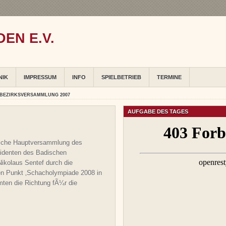
EN E.V.
NIK
IMPRESSUM
INFO
SPIELBETRIEB
TERMINE
 BEZIRKSVERSAMMLUNG 2007
AUFGABE DES TAGES
rliche Hauptversammlung des
sidenten des Badischen
ikolaus Sentef durch die
en Punkt ‚Schacholympiade 2008 in
mten die Richtung fÃ¼r die