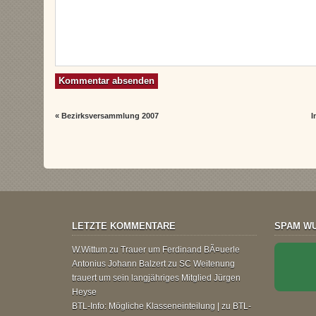
«
Bezirksversammlung 2007
I
LETZTE KOMMENTARE
SPAM WU
W.Wittum
zu
Trauer um Ferdinand BÃ¤uerle
Antonius Johann Balzert
zu
SC Weitenung
trauert um sein langjähriges Mitglied Jürgen
Heyse
BTL-Info: Mögliche Klasseneinteilung |
zu
BTL-