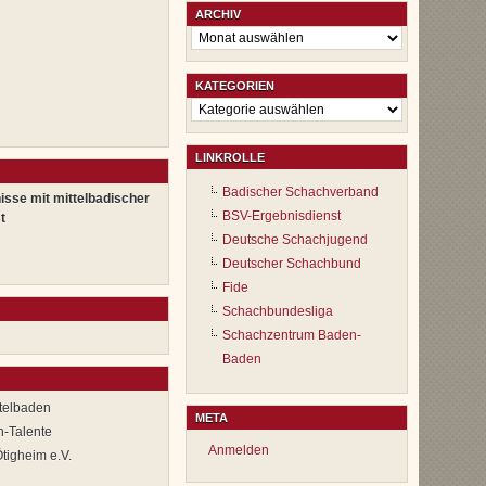
ARCHIV
Archiv
KATEGORIEN
Kategorien
LINKROLLE
Badischer Schachverband
isse mit mittelbadischer
BSV-Ergebnisdienst
t
Deutsche Schachjugend
Deutscher Schachbund
Fide
Schachbundesliga
Schachzentrum Baden-
Baden
ttelbaden
META
-Talente
Anmelden
tigheim e.V.