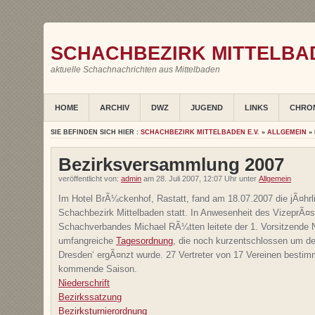
SCHACHBEZIRK MITTELBAD
aktuelle Schachnachrichten aus Mittelbaden
HOME
ARCHIV
DWZ
JUGEND
LINKS
CHRO
SIE BEFINDEN SICH HIER :
SCHACHBEZIRK MITTELBADEN E.V.
»
ALLGEMEIN
»
Bezirksversammlung 2007
veröffentlicht von:
admin
am 28. Juli 2007, 12:07 Uhr unter
Allgemein
Im Hotel BrÃ¼ckenhof, Rastatt, fand am 18.07.2007 die jÃ¤h
Schachbezirk Mittelbaden statt. In Anwesenheit des VizeprÃ¤
Schachverbandes Michael RÃ¼tten leitete der 1. Vorsitzende N
umfangreiche
Tagesordnung
, die noch kurzentschlossen um d
Dresden‘ ergÃ¤nzt wurde. 27 Vertreter von 17 Vereinen bestim
kommende Saison.
Niederschrift
Bezirkssatzung
Bezirksturnierordnung