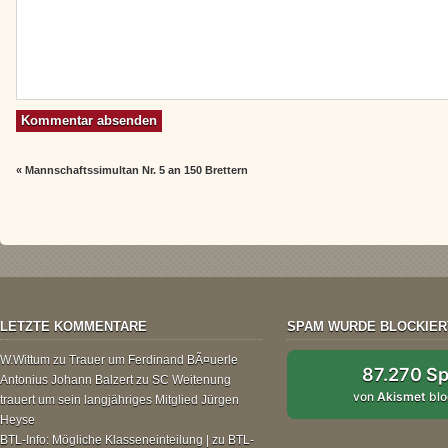
«
Mannschaftssimultan Nr. 5 an 150 Brettern
LETZTE KOMMENTARE
SPAM WURDE BLOCKIER
W.Wittum
zu
Trauer um Ferdinand BÃ¤uerle
87.270 S
Antonius Johann Balzert
zu
SC Weitenung
von
Akismet
blo
trauert um sein langjähriges Mitglied Jürgen
Heyse
BTL-Info: Mögliche Klasseneinteilung |
zu
BTL-