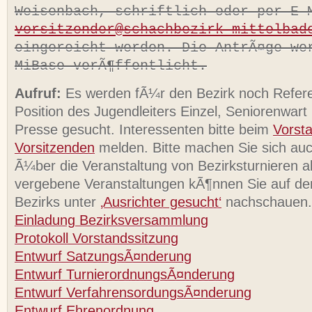
Weisenbach, schriftlich oder per E-
vorsitzender@schachbezirk-mittelbad
eingereicht werden. Die AntrÃ¤ge we
MiBase verÃ¶ffentlicht.
Aufruf:
Es werden fÃ¼r den Bezirk noch Refere
Position des Jugendleiters Einzel, Seniorenwart
Presse gesucht. Interessenten bitte beim
Vorst
Vorsitzenden
melden. Bitte machen Sie sich a
Ã¼ber die Veranstaltung von Bezirksturnieren a
vergebene Veranstaltungen kÃ¶nnen Sie auf d
Bezirks unter
‚Ausrichter gesucht‘
nachschauen.
Einladung Bezirksversammlung
Protokoll Vorstandssitzung
Entwurf SatzungsÃ¤nderung
Entwurf TurnierordnungsÃ¤nderung
Entwurf VerfahrensordungsÃ¤nderung
Entwurf Ehrenordnung