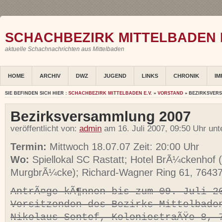
SCHACHBEZIRK MITTELBADEN E
aktuelle Schachnachrichten aus Mittelbaden
HOME
ARCHIV
DWZ
JUGEND
LINKS
CHRONIK
IM
SIE BEFINDEN SICH HIER :
SCHACHBEZIRK MITTELBADEN E.V.
»
VORSTAND
» BEZIRKSVER
Bezirksversammlung 2007
veröffentlicht von:
admin
am 16. Juli 2007, 09:50 Uhr un
Termin:
Mittwoch 18.07.07 Zeit: 20:00 Uhr
Wo:
Spiellokal SC Rastatt; Hotel BrÃ¼ckenhof (
MurgbrÃ¼cke); Richard-Wagner Ring 61, 76437
AntrÃ¤ge kÃ¶nnen bis zum 09. Juli 2
Vorsitzenden des Bezirks Mittelbade
Nikolaus Sentef, KoloniestraÃŸe 8, 