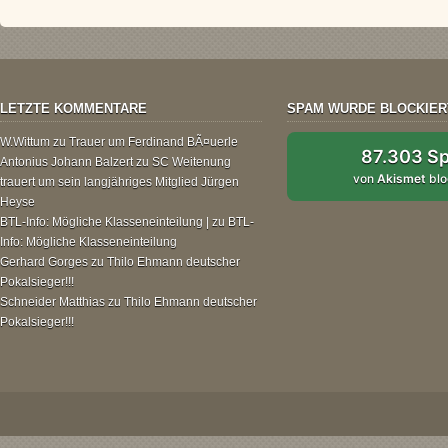
LETZTE KOMMENTARE
SPAM WURDE BLOCKIER
W.Wittum
zu
Trauer um Ferdinand BÃ¤uerle
87.303 S
Antonius Johann Balzert
zu
SC Weitenung
von
Akismet
blo
trauert um sein langjähriges Mitglied Jürgen
Heyse
BTL-Info: Mögliche Klasseneinteilung |
zu
BTL-
Info: Mögliche Klasseneinteilung
Gerhard Gorges
zu
Thilo Ehmann deutscher
Pokalsieger!!!
Schneider Matthias
zu
Thilo Ehmann deutscher
Pokalsieger!!!