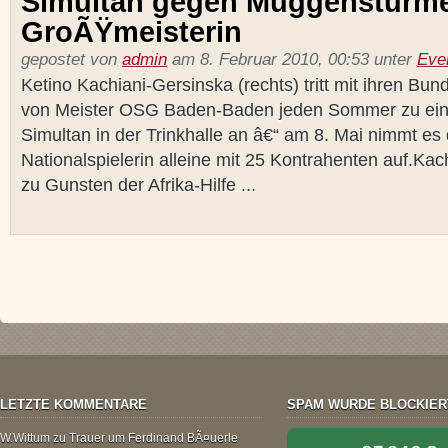
Simultan gegen Muggensturm
GroÃŸmeisterin
gepostet von
admin
am 8. Februar 2010, 00:53 unter
Eve
Ketino Kachiani-Gersinska (rechts) tritt mit ihren Bun
von Meister OSG Baden-Baden jeden Sommer zu ei
Simultan in der Trinkhalle an â€“ am 8. Mai nimmt es
Nationalspielerin alleine mit 25 Kontrahenten auf.Kach
zu Gunsten der Afrika-Hilfe ...
LETZTE KOMMENTARE
SPAM WURDE BLOCKIER
W.Wittum
zu
Trauer um Ferdinand BÃ¤uerle