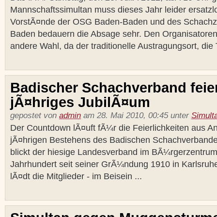
Mannschaftssimultan muss dieses Jahr leider ersatzlo
VorstÃ¤nde der OSG Baden-Baden und des Schachz
Baden bedauern die Absage sehr. Den Organisatoren 
andere Wahl, da der traditionelle Austragungsort, die T
Badischer Schachverband feier
jÃ¤hriges JubilÃ¤um
gepostet von
admin
am 28. Mai 2010, 00:45 unter
Simult
Der Countdown lÃ¤uft fÃ¼r die Feierlichkeiten aus A
jÃ¤hrigen Bestehens des Badischen Schachverbande
blickt der hiesige Landesverband im BÃ¼rgerzentrum
Jahrhundert seit seiner GrÃ¼ndung 1910 in Karlsru
lÃ¤dt die Mitglieder - im Beisein ...