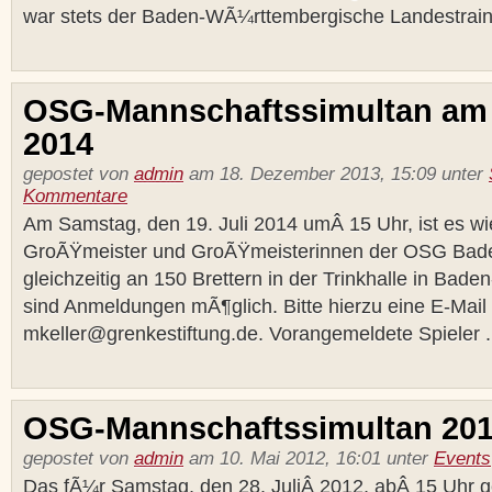
war stets der Baden-WÃ¼rttembergische Landestraine
OSG-Mannschaftssimultan am 1
2014
gepostet von
admin
am 18. Dezember 2013, 15:09 unter
Kommentare
Am Samstag, den 19. Juli 2014 umÂ 15 Uhr, ist es wi
GroÃŸmeister und GroÃŸmeisterinnen der OSG Bade
gleichzeitig an 150 Brettern in der Trinkhalle in Bade
sind Anmeldungen mÃ¶glich. Bitte hierzu eine E-Mail
mkeller@grenkestiftung.de. Vorangemeldete Spieler .
OSG-Mannschaftssimultan 201
gepostet von
admin
am 10. Mai 2012, 16:01 unter
Events
Das fÃ¼r Samstag, den 28. JuliÂ 2012, abÂ 15 Uhr g