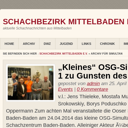
SCHACHBEZIRK MITTELBADEN E
aktuelle Schachnachrichten aus Mittelbaden
HOME
ARCHIV
DWZ
JUGEND
LINKS
CHRONIK
IM
SIE BEFINDEN SICH HIER :
SCHACHBEZIRK MITTELBADEN E.V.
» ARCHIV FÜR SIMULTAN
„Kleines“ OSG-Si
1 zu Gunsten des 
gepostet von
admin
am 25. April
Events
|
0 Kommentare
v.l.: Jens Thieleke, Mostafa M
Srokowskiy, Borys Poduschko
Oppermann Zum achten Mal veranstaltete die Ooser 
Baden-Baden am 24.04.2014 das kleine OSG-Simult
Schachzentrum Baden-Baden. Alleiniger Akteur Ã¼be