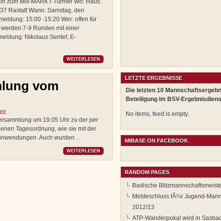
t ein zum Mix-MARKT-Turnier Wo: Haus
6437 Rastatt Wann: Samstag, den
eldung: 15:00 -15:20 Wer: offen für
t werden 7-9 Runden mit einer
eldung: Nikolaus Sentef, E-
WEITERLESEN
LETZTE ERGEBNISSE
mlung vom
Die letzten 10 Mannschaftsergebn
Beteiligung im BSV-Ergebnisdiens
are
No items, feed is empty.
versammlung um 19.05 Uhr zu der per
enen Tagesordnung, wie sie mit der
Einwendungen. Auch wurden ...
MIBASE ON FACEBOOK
WEITERLESEN
RANDOM PAGES
Badische Blitzmannschaftsmeiste
Meldeschluss fÃ¼r Jugend-Manns
2012/13
ATP-Wanderpokal wird in Sasbac