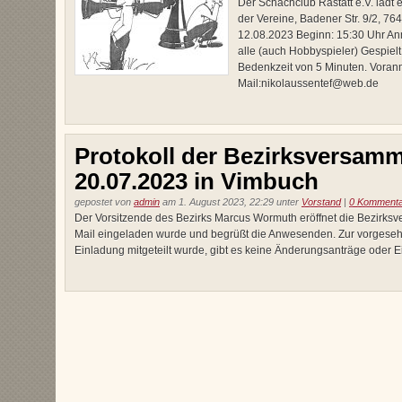
Der Schachclub Rastatt e.V. läd
der Vereine, Badener Str. 9/2, 7
12.08.2023 Beginn: 15:30 Uhr Anm
alle (auch Hobbyspieler) Gespiel
Bedenkzeit von 5 Minuten. Voranm
Mail:nikolaussentef@web.de
Protokoll der Bezirksversam
20.07.2023 in Vimbuch
gepostet von
admin
am 1. August 2023, 22:29 unter
Vorstand
|
0 Komment
Der Vorsitzende des Bezirks Marcus Wormuth eröffnet die Bezirks
Mail eingeladen wurde und begrüßt die Anwesenden. Zur vorgeseh
Einladung mitgeteilt wurde, gibt es keine Änderungsanträge oder 