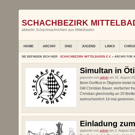
SCHACHBEZIRK MITTELBAD
aktuelle Schachnachrichten aus Mittelbaden
HOME
ARCHIV
DWZ
JUGEND
LINKS
CHRO
SIE BEFINDEN SICH HIER :
SCHACHBEZIRK MITTELBADEN E.V.
» ARCHIV FOR 
Simultan in Öt
gepostet von
admin
am 31. August 20
Beim Dorffest in Ötigheim bietet 
GM Christian Bauer, vierfacher fra
Christian gleichzeitig an 20 Bret
wahrscheinlich 19 mal gewinnen, 
Einladung zum
gepostet von
admin
am 2. August 202