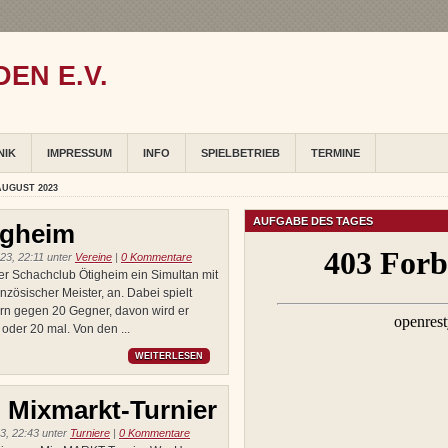
EN E.V.
NIK
IMPRESSUM
INFO
SPIELBETRIEB
TERMINE
AUGUST 2023
AUFGABE DES TAGES
igheim
23, 22:11 unter
Vereine
|
0 Kommentare
der Schachclub Ötigheim ein Simultan mit
nzösischer Meister, an. Dabei spielt
tern gegen 20 Gegner, davon wird er
oder 20 mal. Von den ...
WEITERLESEN
 Mixmarkt-Turnier
3, 22:43 unter
Turniere
|
0 Kommentare