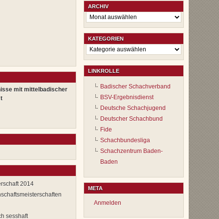
ARCHIV
Archiv
KATEGORIEN
Kategorien
LINKROLLE
Badischer Schachverband
isse mit mittelbadischer
BSV-Ergebnisdienst
t
Deutsche Schachjugend
Deutscher Schachbund
Fide
Schachbundesliga
Schachzentrum Baden-
Baden
rschaft 2014
META
chaftsmeisterschaften
Anmelden
h sesshaft