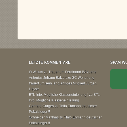
LETZTE KOMMENTARE
SPAM WU
W.Wittum
zu
Trauer um Ferdinand BÃ¤uerle
Antonius Johann Balzert
zu
SC Weitenung
trauert um sein langjähriges Mitglied Jürgen
Heyse
BTL-Info: Mögliche Klasseneinteilung |
zu
BTL-
Info: Mögliche Klasseneinteilung
Gerhard Gorges
zu
Thilo Ehmann deutscher
Pokalsieger!!!
Schneider Matthias
zu
Thilo Ehmann deutscher
Pokalsieger!!!