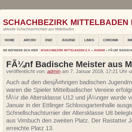
SCHACHBEZIRK MITTELBADEN E
aktuelle Schachnachrichten aus Mittelbaden
HOME
ARCHIV
DWZ
JUGEND
LINKS
CHRONIK
IM
SIE BEFINDEN SICH HIER :
SCHACHBEZIRK MITTELBADEN E.V.
»
JUGEND
» FÃ¼NF BADISCH
FÃ¼nf Badische Meister aus M
veröffentlicht von:
admin
am 7. Januar 2018, 17:21 Uhr u
Auch auf den diesjÃ¤hrigen badischen Jugendm
waren die Spieler Mittelbadischer Vereine erfolg
fÃ¼r die Altersklasse U12 und jÃ¼nger wurde v
Januar in der Ettlinger Schlossgartenhalle ausge
Schnellschachturnier der Altersklasse U8 beleg
aus Vimbuch den zweiten Platz. Der Rastatter 
erreichte Platz 13.