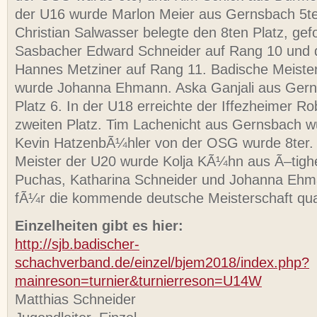
der U16 wurde Marlon Meier aus Gernsbach 5ter
Christian Salwasser belegte den 8ten Platz, gef
Sasbacher Edward Schneider auf Rang 10 und
Hannes Metziner auf Rang 11. Badische Meiste
wurde Johanna Ehmann. Aska Ganjali aus Gern
Platz 6. In der U18 erreichte der Iffezheimer R
zweiten Platz. Tim Lachenicht aus Gernsbach w
Kevin HatzenbÃ¼hler von der OSG wurde 8ter.
Meister der U20 wurde Kolja KÃ¼hn aus Ã–tigh
Puchas, Katharina Schneider und Johanna Ehm
fÃ¼r die kommende deutsche Meisterschaft quali
Einzelheiten gibt es hier:
http://sjb.badischer-
schachverband.de/einzel/bjem2018/index.php?
mainreson=turnier&turnierreson=U14W
Matthias Schneider