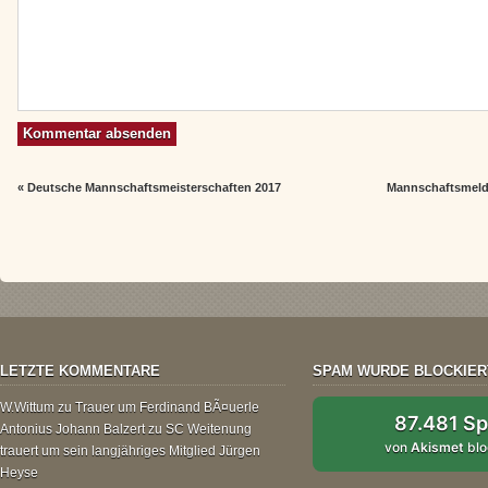
«
Deutsche Mannschaftsmeisterschaften 2017
Mannschaftsmeld
LETZTE KOMMENTARE
SPAM WURDE BLOCKIER
W.Wittum
zu
Trauer um Ferdinand BÃ¤uerle
87.481 S
Antonius Johann Balzert
zu
SC Weitenung
von
Akismet
blo
trauert um sein langjähriges Mitglied Jürgen
Heyse