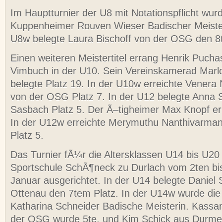
Im Hauptturnier der U8 mit Notationspflicht wur
Kuppenheimer Rouven Wieser Badischer Meister
U8w belegte Laura Bischoff von der OSG den 8t
Einen weiteren Meistertitel errang Henrik Puch
Vimbuch in der U10. Sein Vereinskamerad Ma
belegte Platz 19. In der U10w erreichte Venera
von der OSG Platz 7. In der U12 belegte Anna 
Sasbach Platz 5. Der Ã–tigheimer Max Knopf err
In der U12w erreichte Merymuthu Nanthivarma
Platz 5.
Das Turnier fÃ¼r die Altersklassen U14 bis U20
Sportschule SchÃ¶neck zu Durlach vom 2ten bi
Januar ausgerichtet. In der U14 belegte Daniel 
Ottenau den 7tem Platz. In der U14w wurde die
Katharina Schneider Badische Meisterin. Kassan
der OSG wurde 5te, und Kim Schick aus Durmer