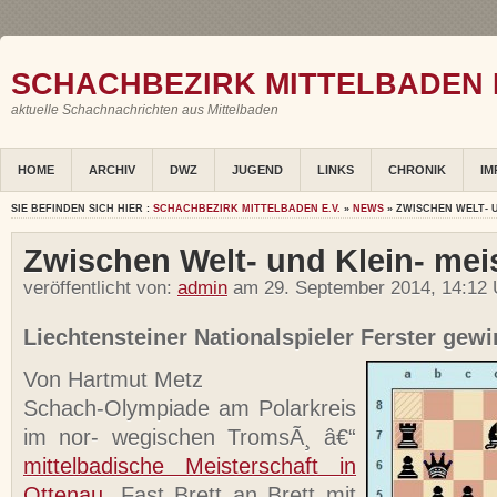
SCHACHBEZIRK MITTELBADEN E
aktuelle Schachnachrichten aus Mittelbaden
HOME
ARCHIV
DWZ
JUGEND
LINKS
CHRONIK
IM
SIE BEFINDEN SICH HIER :
SCHACHBEZIRK MITTELBADEN E.V.
»
NEWS
» ZWISCHEN WELT- 
Zwischen Welt- und Klein- mei
veröffentlicht von:
admin
am 29. September 2014, 14:12 
Liechtensteiner Nationalspieler Ferster gewin
Von Hartmut Metz
Schach-Olympiade am Polarkreis
im nor- wegischen TromsÃ¸ â€“
mittelbadische Meisterschaft in
Ottenau
. Fast Brett an Brett mit