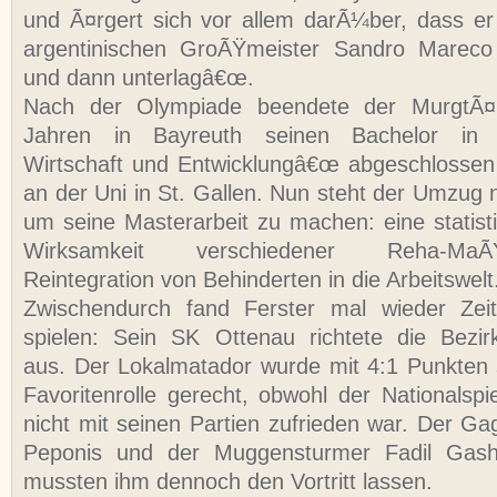
und Ã¤rgert sich vor allem darÃ¼ber, dass e
argentinischen GroÃŸmeister Sandro Mareco
und dann unterlagâ€œ.
Nach der Olympiade beendete der MurgtÃ¤le
Jahren in Bayreuth seinen Bachelor in â€
Wirtschaft und Entwicklungâ€œ abgeschlossen
an der Uni in St. Gallen. Nun steht der Umzug 
um seine Masterarbeit zu machen: eine statist
Wirksamkeit verschiedener Reha-M
Reintegration von Behinderten in die Arbeitswelt
Zwischendurch fand Ferster mal wieder Zeit
spielen: Sein SK Ottenau richtete die Bezir
aus. Der Lokalmatador wurde mit 4:1 Punkten
Favoritenrolle gerecht, obwohl der Nationalspi
nicht mit seinen Partien zufrieden war. Der Ga
Peponis und der Muggensturmer Fadil Gashi
mussten ihm dennoch den Vortritt lassen.