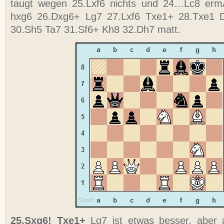
taugt wegen 25.Lxf6 nichts und 24…Lc8 ermÃ
hxg6 26.Dxg6+ Lg7 27.Lxf6 Txe1+ 28.Txe1 D
30.Sh5 Ta7 31.Sf6+ Kh8 32.Dh7 matt.
25.Sxg6! Txe1+
Lg7 ist etwas besser, aber 