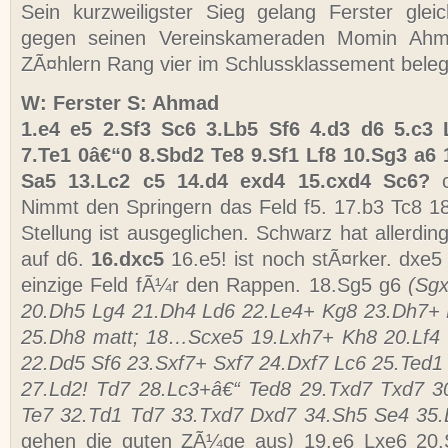
Sein kurzweiligster Sieg gelang Ferster gle
gegen seinen Vereinskameraden Momin Ahma
ZÃ¤hlern Rang vier im Schlussklassement beleg
W: Ferster S: Ahmad
1.e4 e5 2.Sf3 Sc6 3.Lb5 Sf6 4.d3 d6 5.c3 
7.Te1 0â€“0 8.Sbd2 Te8 9.Sf1 Lf8 10.Sg3 a6 
Sa5 13.Lc2 c5 14.d4 exd4 15.cxd4 Sc6?
Nimmt den Springern das Feld f5. 17.b3 Tc8 1
Stellung ist ausgeglichen. Schwarz hat allerdi
auf d6.
16.dxc5
16.e5! ist noch stÃ¤rker. dxe
einzige Feld fÃ¼r den Rappen. 18.Sg5 g6
(Sg
20.Dh5 Lg4 21.Dh4 Ld6 22.Le4+ Kg8 23.Dh7+ 
25.Dh8 matt; 18…Scxe5 19.Lxh7+ Kh8 20.Lf4
22.Dd5 Sf6 23.Sxf7+ Sxf7 24.Dxf7 Lc6 25.Ted
27.Ld2! Td7 28.Lc3+â€“ Ted8 29.Txd7 Txd7 3
Te7 32.Td1 Td7 33.Txd7 Dxd7 34.Sh5 Se4 35
gehen die guten ZÃ¼ge aus
)
19.e6 Lxe6 20