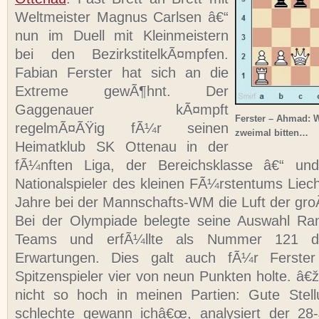
Weltmeister Magnus Carlsen â€“
nun im Duell mit Kleinmeistern
bei den BezirkstitelkÃ¤mpfen.
Fabian Ferster hat sich an die
Extreme gewÃ¶hnt. Der
Gaggenauer kÃ¤mpft
Ferster – Ahmad: W
regelmÃ¤ÃŸig fÃ¼r seinen
zweimal bitten…
Heimatklub SK Ottenau in der
fÃ¼nften Liga, der Bereichsklasse â€“ und
Nationalspieler des kleinen FÃ¼rstentums Liech
Jahre bei der Mannschafts-WM die Luft der gr
Bei der Olympiade belegte seine Auswahl Ra
Teams und erfÃ¼llte als Nummer 121 der
Erwartungen. Dies galt auch fÃ¼r Ferster 
Spitzenspieler vier von neun Punkten holte. â€
nicht so hoch in meinen Partien: Gute Stell
schlechte gewann ichâ€œ, analysiert der 28-