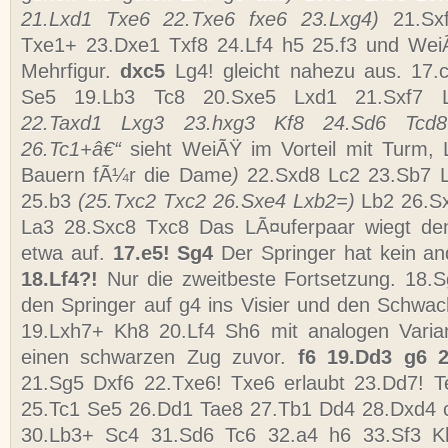
21.Lxd1 Txe6 22.Txe6 fxe6 23.Lxg4)
21.Sx
Txe1+ 23.Dxe1 Txf8 24.Lf4 h5 25.f3 und Wei
Mehrfigur.
dxc5
Lg4! gleicht nahezu aus. 17.
Se5 19.Lb3 Tc8 20.Sxe5 Lxd1 21.Sxf7
22.Taxd1 Lxg3 23.hxg3 Kf8 24.Sd6 Tcd
26.Tc1+â€“
sieht WeiÃŸ im Vorteil mit Turm,
Bauern fÃ¼r die Dame
)
22.Sxd8 Lc2 23.Sb7 
25.b3
(25.Txc2 Txc2 26.Sxe4 Lxb2=)
Lb2 26.S
La3 28.Sxc8 Txc8 Das LÃ¤uferpaar wiegt de
etwa auf.
17.e5! Sg4
Der Springer hat kein an
18.Lf4?!
Nur die zweitbeste Fortsetzung. 18.
den Springer auf g4 ins Visier und den Schwa
19.Lxh7+ Kh8 20.Lf4 Sh6 mit analogen Varian
einen schwarzen Zug zuvor.
f6 19.Dd3 g6 
21.Sg5 Dxf6 22.Txe6! Txe6 erlaubt 23.Dd7! 
25.Tc1 Se5 26.Dd1 Tae8 27.Tb1 Dd4 28.Dxd4 
30.Lb3+ Sc4 31.Sd6 Tc6 32.a4 h6 33.Sf3 K