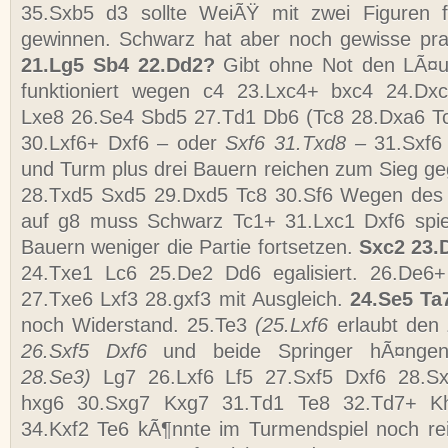
35.Sxb5 d3 sollte WeiÃŸ mit zwei Figuren 
gewinnen. Schwarz hat aber noch gewisse pra
21.Lg5 Sb4 22.Dd2?
Gibt ohne Not den LÃ¤uf
funktioniert wegen c4 23.Lxc4+ bxc4 24.Dx
Lxe8 26.Se4 Sbd5 27.Td1 Db6 (Tc8 28.Dxa6 Tc
30.Lxf6+ Dxf6 – oder
Sxf6 31.Txd8 –
31.Sxf6
und Turm plus drei Bauern reichen zum Sieg ge
28.Txd5 Sxd5 29.Dxd5 Tc8 30.Sf6 Wegen des
auf g8 muss Schwarz Tc1+ 31.Lxc1 Dxf6 spie
Bauern weniger die Partie fortsetzen.
Sxc2 23.
24.Txe1 Lc6 25.De2 Dd6 egalisiert. 26.De6
27.Txe6 Lxf3 28.gxf3 mit Ausgleich.
24.Se5 T
noch Widerstand. 25.Te3
(25.Lxf6
erlaubt de
26.Sxf5 Dxf6
und beide Springer hÃ¤ng
28.Se3)
Lg7 26.Lxf6 Lf5 27.Sxf5 Dxf6 28.S
hxg6 30.Sxg7 Kxg7 31.Td1 Te8 32.Td7+ K
34.Kxf2 Te6 kÃ¶nnte im Turmendspiel noch r