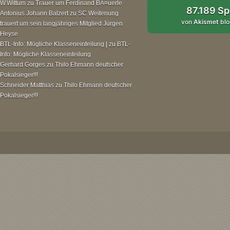
W.Wittum
zu
Trauer um Ferdinand BÃ¤uerle
87.189 S
Antonius Johann Balzert
zu
SC Weitenung
von
Akismet
blo
trauert um sein langjähriges Mitglied Jürgen
Heyse
BTL-Info: Mögliche Klasseneinteilung |
zu
BTL-
Info: Mögliche Klasseneinteilung
Gerhard Gorges
zu
Thilo Ehmann deutscher
Pokalsieger!!!
Schneider Matthias
zu
Thilo Ehmann deutscher
Pokalsieger!!!