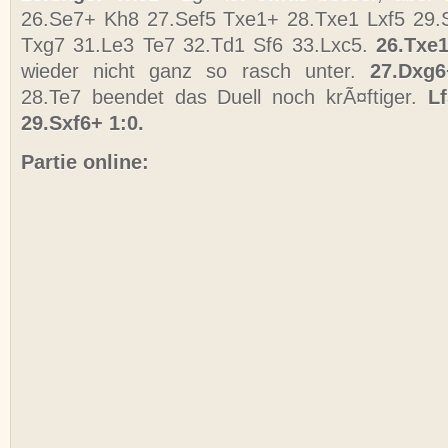
26.Se7+ Kh8 27.Sef5 Txe1+ 28.Txe1 Lxf5 29.
Txg7 31.Le3 Te7 32.Td1 Sf6 33.Lxc5.
26.Txe
wieder nicht ganz so rasch unter.
27.Dxg6
28.Te7 beendet das Duell noch krÃ¤ftiger.
L
29.Sxf6+ 1:0.
Partie online: