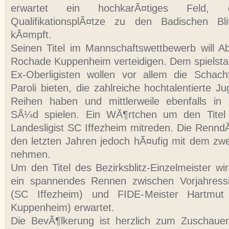
erwartet ein hochkarÃ¤tiges Feld
QualifikationsplÃ¤tze zu den Badischen Blit
kÃ¤mpft.
Seinen Titel im Mannschaftswettbewerb will 
Rochade Kuppenheim verteidigen. Dem spielsta
Ex-Oberligisten wollen vor allem die Schac
Paroli bieten, die zahlreiche hochtalentierte Ju
Reihen haben und mittlerweile ebenfalls in 
SÃ¼d spielen. Ein WÃ¶rtchen um den Tite
Landesligist SC Iffezheim mitreden. Die RenndÃ
den letzten Jahren jedoch hÃ¤ufig mit dem zwe
nehmen.
Um den Titel des Bezirksblitz-Einzelmeister w
ein spannendes Rennen zwischen Vorjahressi
(SC Iffezheim) und FIDE-Meister Hartmu
Kuppenheim) erwartet.
Die BevÃ¶lkerung ist herzlich zum Zuschaue