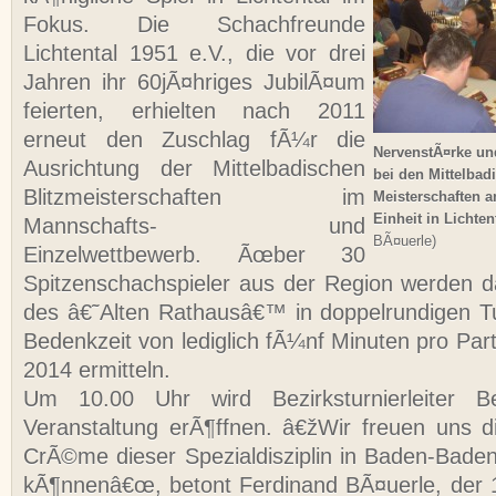
Fokus. Die Schachfreunde
Lichtental 1951 e.V., die vor drei
Jahren ihr 60jÃ¤hriges JubilÃ¤um
feierten, erhielten nach 2011
erneut den Zuschlag fÃ¼r die
NervenstÃ¤rke un
Ausrichtung der Mittelbadischen
bei den Mittelbad
Blitzmeisterschaften im
Meisterschaften 
Einheit in Lichten
Mannschafts- und
BÃ¤uerle)
Einzelwettbewerb. Ãœber 30
Spitzenschachspieler aus der Region werden 
des â€˜Alten Rathausâ€™ in doppelrundigen Tu
Bedenkzeit von lediglich fÃ¼nf Minuten pro Parti
2014 ermitteln.
Um 10.00 Uhr wird Bezirksturnierleiter B
Veranstaltung erÃ¶ffnen. â€žWir freuen uns 
CrÃ©me dieser Spezialdisziplin in Baden-Bad
kÃ¶nnenâ€œ, betont Ferdinand BÃ¤uerle, der 1