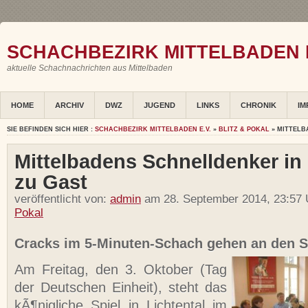
SCHACHBEZIRK MITTELBADEN E
aktuelle Schachnachrichten aus Mittelbaden
HOME
ARCHIV
DWZ
JUGEND
LINKS
CHRONIK
IM
SIE BEFINDEN SICH HIER :
SCHACHBEZIRK MITTELBADEN E.V.
»
BLITZ & POKAL
» MITTELB
Mittelbadens Schnelldenker in 
zu Gast
veröffentlicht von:
admin
am 28. September 2014, 23:57 
Pokal
Cracks im 5-Minuten-Schach gehen an den S
Am Freitag, den 3. Oktober (Tag
der Deutschen Einheit), steht das
kÃ¶nigliche Spiel in Lichtental im