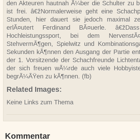
den Akteuren hautnah Ã¼ber die Schulter zu bli
ist frei. â€žNormalerweise geht eine Schach
Stunden, hier dauert sie jedoch maximal z
erlÃ¤utert Ferdinand BÃ¤uerle. â€žDass
Hochleistungssport, bei dem NervenstÃ¤
StehvermÃ¶gen, Spielwitz und Kombinationsga
Sekunden kÃ¶nnen den Ausgang der Partie en
der 1. Vorsitzende der Schachfreunde Lichtent
der sich freuen wÃ¼rde auch viele Hobbyist
begrÃ¼ÃŸen zu kÃ¶nnen. (fb)
Related Images:
Keine Links zum Thema
Kommentar