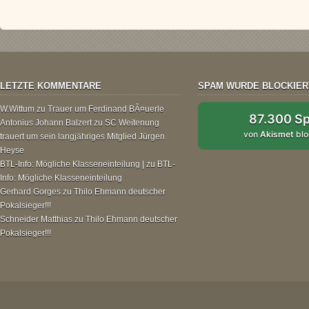
LETZTE KOMMENTARE
SPAM WURDE BLOCKIER
W.Wittum
zu
Trauer um Ferdinand BÃ¤uerle
87.300 S
Antonius Johann Balzert
zu
SC Weitenung
von
Akismet
blo
trauert um sein langjähriges Mitglied Jürgen
Heyse
BTL-Info: Mögliche Klasseneinteilung |
zu
BTL-
Info: Mögliche Klasseneinteilung
Gerhard Gorges
zu
Thilo Ehmann deutscher
Pokalsieger!!!
Schneider Matthias
zu
Thilo Ehmann deutscher
Pokalsieger!!!