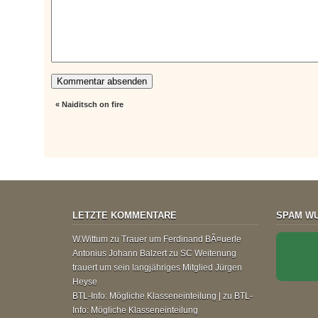
«
Naiditsch on fire
LETZTE KOMMENTARE
SPAM WU
W.Wittum
zu
Trauer um Ferdinand BÃ¤uerle
Antonius Johann Balzert
zu
SC Weitenung
trauert um sein langjähriges Mitglied Jürgen
Heyse
BTL-Info: Mögliche Klasseneinteilung |
zu
BTL-
Info: Mögliche Klasseneinteilung