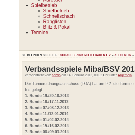
Spielbetrieb
Spielbetrieb
Schnellschach
Ranglisten
Blitz & Pokal
Termine
SIE BEFINDEN SICH HIER :
SCHACHBEZIRK MITTELBADEN E.V.
»
ALLGEMEIN
» 
Verbandsspiele Miba/BSV 201
veröffentlicht von:
admin
am 14. Februar 2013, 00:02 Uhr unter
Allgemein
Der Turnierordnungsausschuss (TOA) hat am 9.2. die Termine
festgelegt:
1. Runde 19./20.10.2013
2. Runde 16./17.11.2013
3. Runde 07./08.12.2013
4. Runde 11./12.01.2014
5. Runde 01./02.02.2014
6. Runde 15./16.02.2014
7. Runde 08./09.03.2014