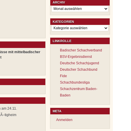
ARCHIV
Archiv
KATEGORIEN
Kategorien
LINKROLLE
Badischer Schachverband
isse mit mittelbadischer
BSV-Ergebnisdienst
t
Deutsche Schachjugend
Deutscher Schachbund
Fide
Schachbundesliga
Schachzentrum Baden-
Baden
 am 24.11.
META
 Ã–tigheim
Anmelden