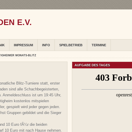
EN E.V.
NIK
IMPRESSUM
INFO
SPIELBETRIEB
TERMINE
TIGHEIMER MONATS-BLITZ
AUFGABE DES TAGES
tliche Blitz-Turniere statt, erster
den sind alle Schachbegeisterten,
. Anmeldeschluss ist um 19:45 Uhr,
tigheim kostenlos mitspielen
r, gespielt wird jeder gegen jeden.
hst Gruppen gebildet und die Sieger
und 10 Euro fÃ¼r die beiden
darf 10 Euro mit nach Hause nehmen.