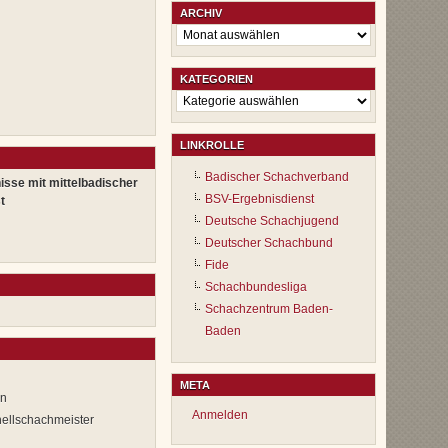
ARCHIV
Archiv
KATEGORIEN
Kategorien
LINKROLLE
Badischer Schachverband
isse mit mittelbadischer
BSV-Ergebnisdienst
t
Deutsche Schachjugend
Deutscher Schachbund
Fide
Schachbundesliga
Schachzentrum Baden-
Baden
META
en
Anmelden
nellschachmeister