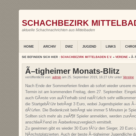
SCHACHBEZIRK MITTELBAD
aktuelle Schachnachrichten aus Mittelbaden
HOME
ARCHIV
DWZ
JUGEND
LINKS
CHRO
SIE BEFINDEN SICH HIER :
SCHACHBEZIRK MITTELBADEN E.V.
»
VEREINE
» Ã–
Ã–tigheimer Monats-Blitz
veröffentlicht von:
admin
am 25. September 2019, 16:27 Uhr unter
Vereine
Nach Ende der Sommerferien finden ab sofort wieder unsere mona
Termin ist am kommenden Freitag, dem 27. September. Eingela
auch GÃ¤ste von auÃŸerhalb sind natÃ¼rlich sehr willkommen
die StartgebÃ¼hr betrÃ¤gt 3 Euro, wobei Jugendspieler aus Ã–
dÃ¼rfen. Die Bedenkzeit betrÃ¤gt wie immer 5 Minuten je Spiele
Sollten sich mehr als zwÃ¶lf Spieler anmelden, werden zunÃ¤c
anschlieÃŸend im Ãœberkreuzvergleich ermittelt.
Zu gewinnen gibt es wieder 30 Euro fÃ¼r den Sieger, 20 Euro 
NÃ¤chstplatzierten. Auch der beste Ã–tigheimer Jugendliche 