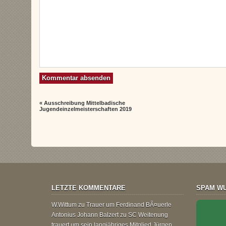
«
Ausschreibung Mittelbadische
Jugendeinzelmeisterschaften 2019
LETZTE KOMMENTARE
SPAM WU
W.Wittum
zu
Trauer um Ferdinand BÃ¤uerle
Antonius Johann Balzert
zu
SC Weitenung
trauert um sein langjähriges Mitglied Jürgen