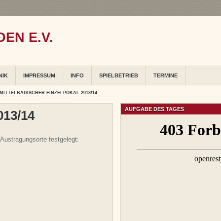
EN E.V.
NIK
IMPRESSUM
INFO
SPIELBETRIEB
TERMINE
MITTELBADISCHER EINZELPOKAL 2013/14
AUFGABE DES TAGES
013/14
 Austragungsorte festgelegt: