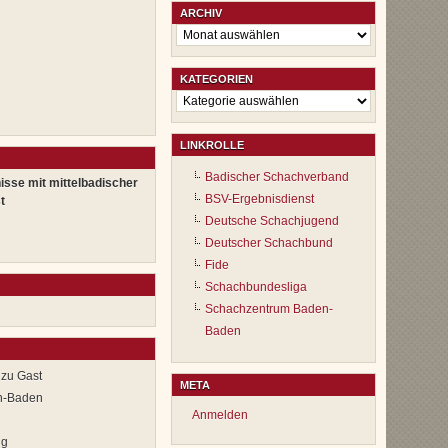
ARCHIV
Archiv
KATEGORIEN
Kategorien
LINKROLLE
Badischer Schachverband
isse mit mittelbadischer
BSV-Ergebnisdienst
t
Deutsche Schachjugend
Deutscher Schachbund
Fide
Schachbundesliga
Schachzentrum Baden-
Baden
 zu Gast
META
en-Baden
Anmelden
ng