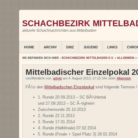
SCHACHBEZIRK MITTELBAD
aktuelle Schachnachrichten aus Mittelbaden
HOME
ARCHIV
DWZ
JUGEND
LINKS
CHRO
SIE BEFINDEN SICH HIER :
SCHACHBEZIRK MITTELBADEN E.V.
»
ALLGEMEIN
» 
Mittelbadischer Einzelpokal 2
veröffentlicht von:
admin
am 4. August 2013, 17:15 Uhr unter
Allgemein
FÃ¼r den
Mittelbadischen Einzelpokal
sind folgende Termine /
1. Runde 20.09.2013 – SC BÃ¼hlertal
und 27.09.2013 – SC Ã–tigheim
Zwischenrunde 25.10.2013
2. Runde 22.11.2013
3. Runde 17.01.2014
4. Runde (Halbfinale) 07.02.2014
5. Runde (Finale + Spiel Platz 3) 28.02.2014