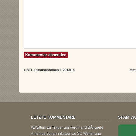
«
BTL-Rundschreiben 1-2013/14
Mit
LETZTE KOMMENTARE
SPAM WU
W.Wittum
zu
Trauer um Ferdinand BÃ¤uerle
Antonius Johann Balzert
zu
SC Weitenung