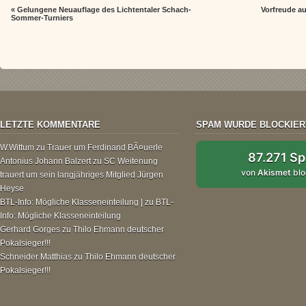
«
Gelungene Neuauflage des Lichtentaler Schach-
Vorfreude a
Sommer-Turniers
LETZTE KOMMENTARE
SPAM WURDE BLOCKIER
W.Wittum
zu
Trauer um Ferdinand BÃ¤uerle
87.271 S
Antonius Johann Balzert
zu
SC Weitenung
von
Akismet
blo
trauert um sein langjähriges Mitglied Jürgen
Heyse
BTL-Info: Mögliche Klasseneinteilung |
zu
BTL-
Info: Mögliche Klasseneinteilung
Gerhard Gorges
zu
Thilo Ehmann deutscher
Pokalsieger!!!
Schneider Matthias
zu
Thilo Ehmann deutscher
Pokalsieger!!!