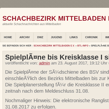
SCHACHBEZIRK MITTELBADEN E
aktuelle Schachnachrichten aus Mittelbaden
HOME
ARCHIV
DWZ
JUGEND
LINKS
CHRONIK
IM
SIE BEFINDEN SICH HIER :
SCHACHBEZIRK MITTELBADEN E.V.
»
BTL-INFO
» SPIELPLÃ¤NE B
SpielplÃ¤ne bis Kreisklasse I s
veröffentlicht von:
admin
am 23. August 2017, 19:12 Uhr
Die SpielplÃ¤ne der SÃ¼dschiene des BSV sind 
einschlieÃŸlich des Bezirks Mittelbaden bis zur K
Die Spielplanerstellung fÃ¼r die Kreisklasse II e
zeitnah nach dem Meldeschluss 31.08.
Nochmaliger Hinweis: Die elektronische Ranglis
31.08.2017 zu erfolgen.