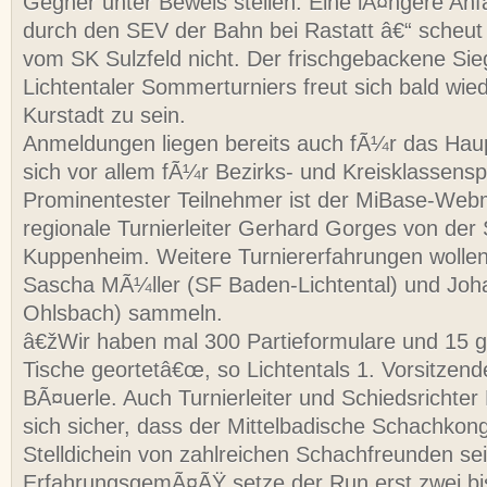
Gegner unter Beweis stellen. Eine lÃ¤ngere Anfa
durch den SEV der Bahn bei Rastatt â€“ scheu
vom SK Sulzfeld nicht. Der frischgebackene Sie
Lichtentaler Sommerturniers freut sich bald wied
Kurstadt zu sein.
Anmeldungen liegen bereits auch fÃ¼r das Haupt
sich vor allem fÃ¼r Bezirks- und Kreisklassenspi
Prominentester Teilnehmer ist der MiBase-Web
regionale Turnierleiter Gerhard Gorges von de
Kuppenheim. Weitere Turniererfahrungen wolle
Sascha MÃ¼ller (SF Baden-Lichtental) und Joh
Ohlsbach) sammeln.
â€žWir haben mal 300 Partieformulare und 15 
Tische geortetâ€œ, so Lichtentals 1. Vorsitzend
BÃ¤uerle. Auch Turnierleiter und Schiedsrichter 
sich sicher, dass der Mittelbadische Schachkon
Stelldichein von zahlreichen Schachfreunden sei
ErfahrungsgemÃ¤ÃŸ setze der Run erst zwei bi