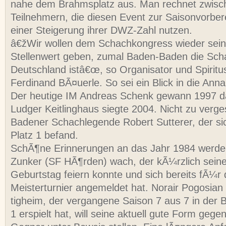
nahe dem Brahmsplatz aus. Man rechnet zwisc
Teilnehmern, die diesen Event zur Saisonvorber
einer Steigerung ihrer DWZ-Zahl nutzen.
â€žWir wollen dem Schachkongress wieder sein
Stellenwert geben, zumal Baden-Baden die Sch
Deutschland istâ€œ, so Organisator und Spiritu
Ferdinand BÃ¤uerle. So sei ein Blick in die Anna
Der heutige IM Andreas Schenk gewann 1997 d
Ludger Keitlinghaus siegte 2004. Nicht zu verg
Badener Schachlegende Robert Sutterer, der sic
Platz 1 befand.
SchÃ¶ne Erinnerungen an das Jahr 1984 werden
Zunker (SF HÃ¶rden) wach, der kÃ¼rzlich seine
Geburtstag feiern konnte und sich bereits fÃ¼r
Meisterturnier angemeldet hat. Norair Pogosia
tigheim, der vergangene Saison 7 aus 7 in der 
1 erspielt hat, will seine aktuell gute Form geg