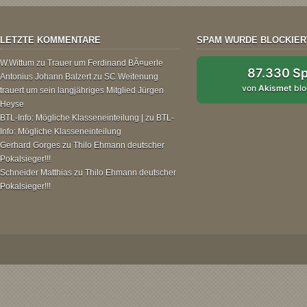
LETZTE KOMMENTARE
SPAM WURDE BLOCKIER
W.Wittum
zu
Trauer um Ferdinand BÃ¤uerle
87.330 S
Antonius Johann Balzert
zu
SC Weitenung
von
Akismet
blo
trauert um sein langjähriges Mitglied Jürgen
Heyse
BTL-Info: Mögliche Klasseneinteilung |
zu
BTL-
Info: Mögliche Klasseneinteilung
Gerhard Gorges
zu
Thilo Ehmann deutscher
Pokalsieger!!!
Schneider Matthias
zu
Thilo Ehmann deutscher
Pokalsieger!!!