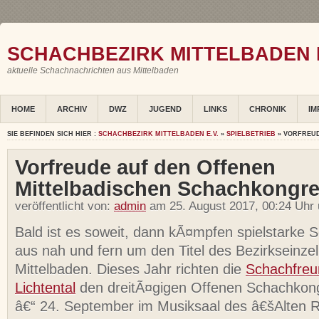
SCHACHBEZIRK MITTELBADEN E
aktuelle Schachnachrichten aus Mittelbaden
HOME
ARCHIV
DWZ
JUGEND
LINKS
CHRONIK
IM
SIE BEFINDEN SICH HIER :
SCHACHBEZIRK MITTELBADEN E.V.
»
SPIELBETRIEB
» VORFREU
Vorfreude auf den Offenen
Mittelbadischen Schachkongr
veröffentlicht von:
admin
am 25. August 2017, 00:24 Uhr
Bald ist es soweit, dann kÃ¤mpfen spielstarke 
aus nah und fern um den Titel des Bezirkseinze
Mittelbaden. Dieses Jahr richten die
Schachfreu
Lichtental
den dreitÃ¤gigen Offenen Schachkon
â€“ 24. September im Musiksaal des â€šAlten 